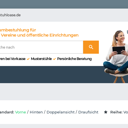
stuhloase.de
umbestuhlung für
 Vereine und öffentliche Einrichtungen
en bei Vorkasse
Musterstühle
Persönliche Beratung
andard:
Vorne
/
Hinten
/
Doppelansicht
/
Draufsicht
Reihe:
Vo