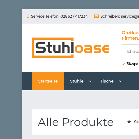
Service Telefon: 02862 / 417234
Schreiben:
service@
Großra
Firmen,
3% spar
Startseite
Stühle
Tische
Alle Produkte
St