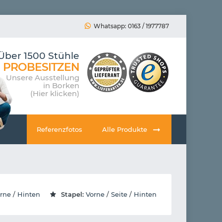
Whatsapp: 0163 / 1977787
Über 1500 Stühle
PROBESITZEN
Unsere Ausstellung
in Borken
(Hier klicken)
Referenzfotos
Alle Produkte
rne
/
Hinten
Stapel:
Vorne
/
Seite
/
Hinten