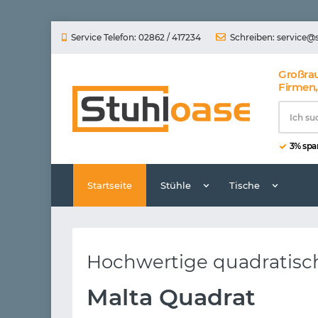
Service Telefon: 02862 / 417234
Schreiben:
service@
Großra
Firmen,
3% spar
Startseite
Stühle
Tische
Hochwertige quadratisc
Malta Quadrat