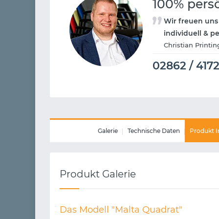
100% pers
Wir freuen uns
individuell & p
Christian Printin
02862 / 417
Galerie
Technische Daten
Produkt I
Produkt Galerie
Das Modell "Malta Quadrat"