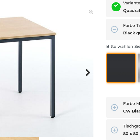
Variant
Quadra
Farbe T
Black g
Bitte wählen Si
Next
Farbe M
CW Blac
Tischgr
80 x 80