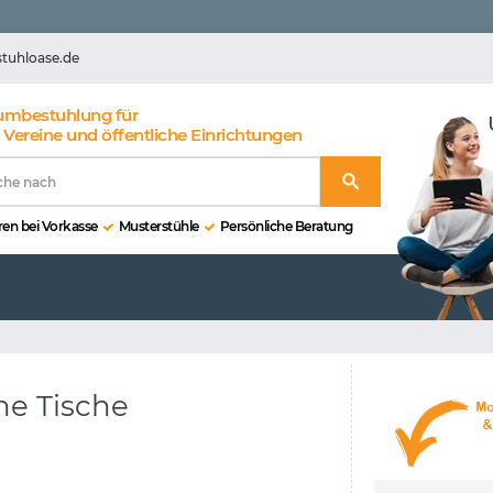
stuhloase.de
umbestuhlung für
 Vereine und öffentliche Einrichtungen
en bei Vorkasse
Musterstühle
Persönliche Beratung
he Tische