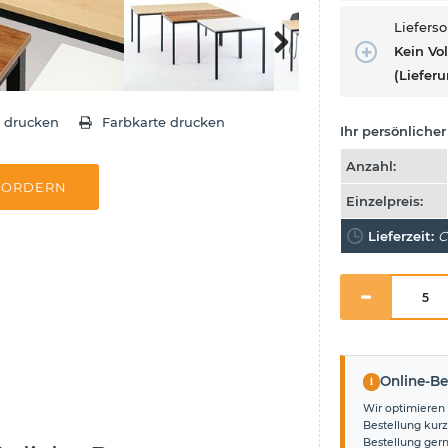
Liefers
Kein Vo
(Lieferu
Next
e drucken
Farbkarte drucken
Ihr persönlicher 
Anzahl:
FORDERN
Einzelpreis:
Lieferzeit:
C
i
Online-Be
Wir optimieren 
Bestellung kurz
Bestellung ger