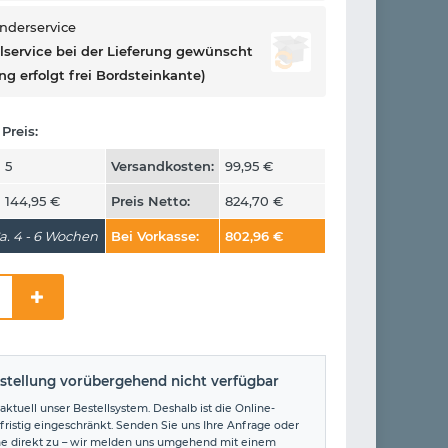
onderservice
llservice bei der Lieferung gewünscht
ng erfolgt frei Bordsteinkante)
Preis:
5
Versandkosten:
99,95
€
144,95
€
Preis Netto:
824,70
€
a. 4 - 6 Wochen
Bei Vorkasse:
802,96
€
stellung vorübergehend nicht verfügbar
aktuell unser Bestellsystem. Deshalb ist die Online-
fristig eingeschränkt. Senden Sie uns Ihre Anfrage oder
ne direkt zu – wir melden uns umgehend mit einem