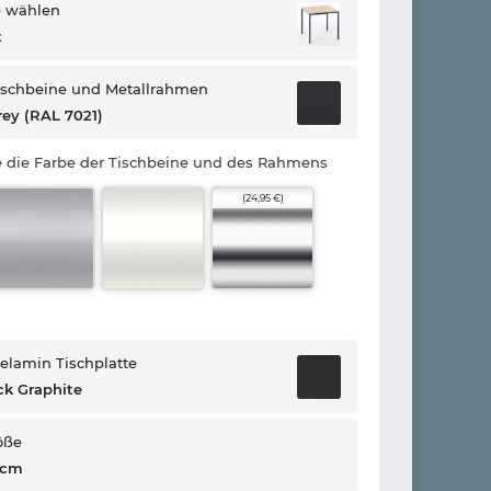
e wählen
t
ischbeine und Metallrahmen
rey (RAL 7021)
e die Farbe der Tischbeine und des Rahmens
(24,95 €)
elamin Tischplatte
k Graphite
öße
 cm