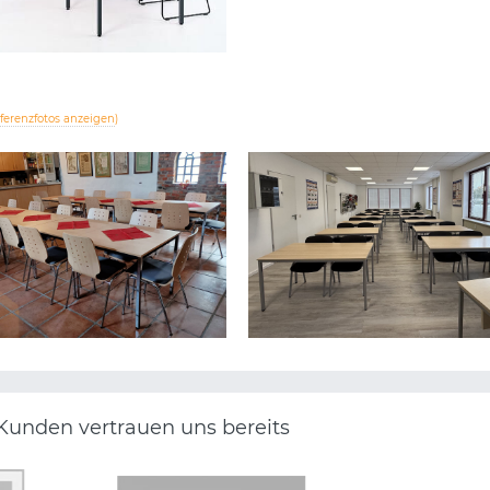
eferenzfotos anzeigen
)
HEIMAT- UND
KRAFTFAHRAUSBILDUNG
GARTENBAUVEREIN E.V.
RETTIG GMBH
Kunden vertrauen uns bereits