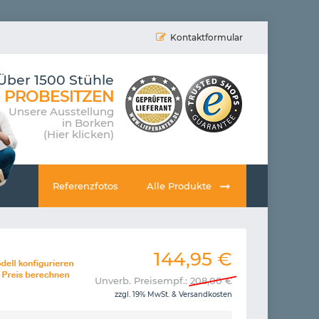
Kontaktformular
Über 1500 Stühle
PROBESITZEN
Unsere Ausstellung
in Borken
(Hier klicken)
Referenzfotos
Alle Produkte
144,95
€
Unverb. Preisempf.:
208,00
€
zzgl. 19% MwSt. &
Versandkosten