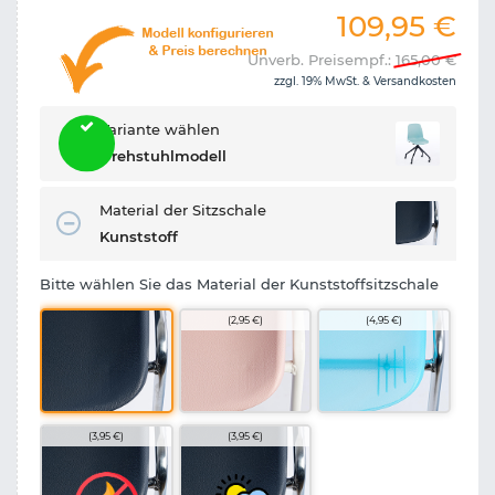
109,95
€
Unverb. Preisempf.:
165,00
€
zzgl. 19% MwSt. &
Versandkosten
Variante wählen
Drehstuhlmodell
Material der Sitzschale
Kunststoff
Bitte wählen Sie das Material der Kunststoffsitzschale
(2,95 €)
(4,95 €)
(3,95 €)
(3,95 €)