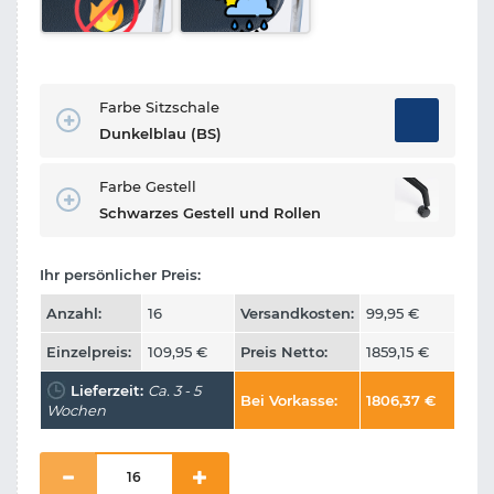
Farbe Sitzschale
Dunkelblau (BS)
Farbe Gestell
Schwarzes Gestell und Rollen
Ihr persönlicher Preis:
Anzahl:
16
Versandkosten:
99,95
€
Einzelpreis:
109,95
€
Preis Netto:
1859,15
€
Lieferzeit:
Ca. 3 - 5
Bei Vorkasse:
1806,37
€
Wochen