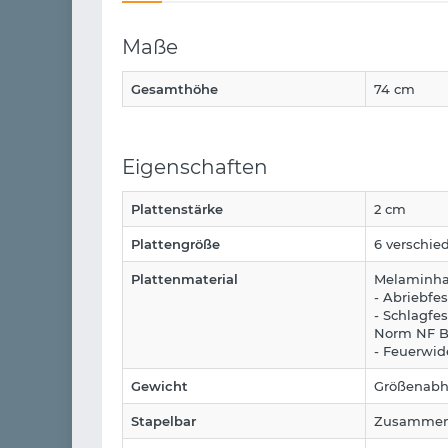
Maße
Gesamthöhe
74 cm
Eigenschaften
Plattenstärke
2 cm
Plattengröße
6 verschie
Plattenmaterial
Melaminha
- Abriebfe
- Schlagfe
Norm NF B
- Feuerwid
Gewicht
Größenabhä
Stapelbar
Zusammeng