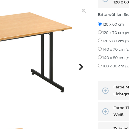
120 x 6
Bitte wählen Si
120 x 60 cm
120 x 70 cm
(z
120 x 80 cm
(z
140 x 70 cm
(z
140 x 80 cm
(z
160 x 80 cm
(z
Next
Farbe M
Lichtgr
Farbe T
Weiß
Zubehö