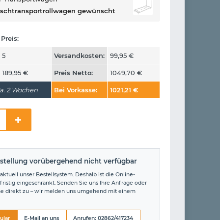
ischtransportrollwagen gewünscht
Preis:
5
Versandkosten:
99,95
€
189,95
€
Preis Netto:
1049,70
€
a. 2 Wochen
Bei Vorkasse:
1021,21
€
stellung vorübergehend nicht verfügbar
aktuell unser Bestellsystem. Deshalb ist die Online-
fristig eingeschränkt. Senden Sie uns Ihre Anfrage oder
ne direkt zu – wir melden uns umgehend mit einem
ular
E-Mail an uns
Anrufen: 02862/417234