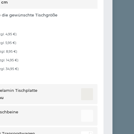
0 cm
e die gewünschte Tischgröße
zgl. 4,95 €)
zgl. 5,95 €)
zgl. 8,95 €)
zgl. 14,95 €)
zgl. 34,95 €)
elamin Tischplatte
au
ischbeine
r Transportwagen