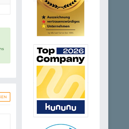
uns
KEN
d