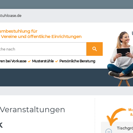
stuhloase.de
umbestuhlung für
 Vereine und öffentliche Einrichtungen
en bei Vorkasse
Musterstühle
Persönliche Beratung
 Veranstaltungen
k
Tischgr