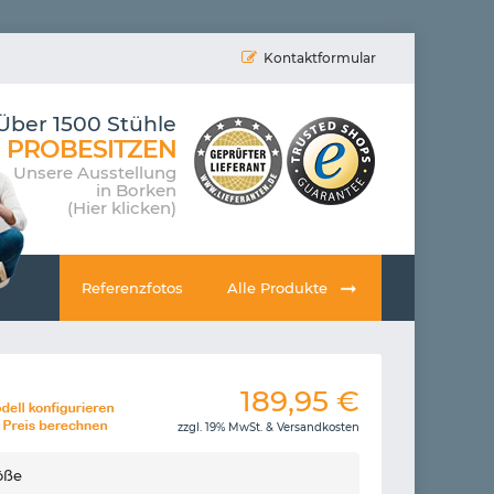
Kontaktformular
Über 1500 Stühle
PROBESITZEN
Unsere Ausstellung
in Borken
(Hier klicken)
Referenzfotos
Alle Produkte
189,95
€
zzgl. 19% MwSt. &
Versandkosten
öße