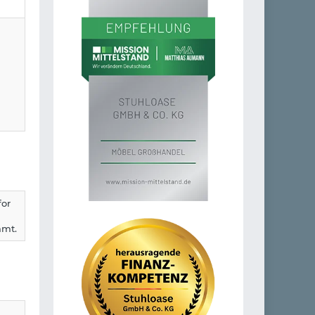
for
mmt.