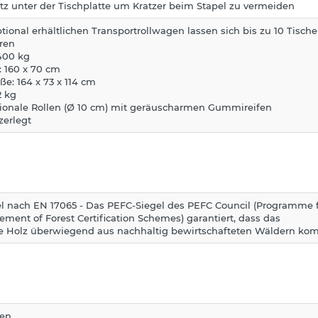
tz unter der Tischplatte um Kratzer beim Stapel zu vermeiden
tional erhältlichen Transportrollwagen lassen sich bis zu 10 Tische
eren
 400 kg
: 160 x 70 cm
: 164 x 73 x 114 cm
2 kg
tionale Rollen (Ø 10 cm) mit geräuscharmen Gummireifen
zerlegt
l nach EN 17065 - Das PEFC-Siegel des PEFC Council (Programme 
ement of Forest Certification Schemes) garantiert, dass das
 Holz überwiegend aus nachhaltig bewirtschafteten Wäldern ko
hen