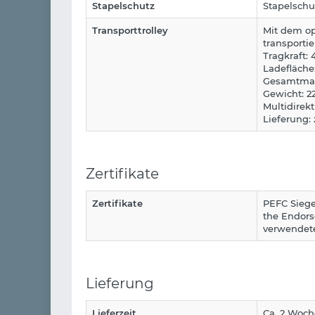
Stapelschutz
Stapelschu
Transporttrolley
Mit dem op
transporti
Tragkraft:
Ladefläche
Gesamtmaße
Gewicht: 2
Multidirek
Lieferung: 
Zertifikate
Zertifikate
PEFC Siege
the Endors
verwendete
Lieferung
Lieferzeit
Ca. 2 Woc