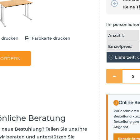
Keine T
Ihr persönlicher 
Anzahl:
e drucken
Farbkarte drucken
Einzelpreis:
Lieferzeit:
C
FORDERN
i
Online-Be
Wir optimieren 
önliche Beratung
Bestellung kurz
Bestellung ger
Angebot.
e neue Bestuhlung? Teilen Sie uns Ihre
ir beraten und unterstützen Sie
Kontaktform