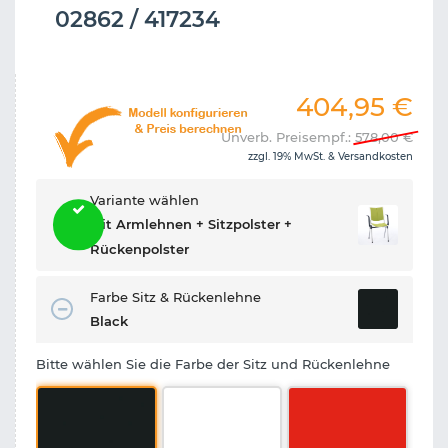
02862 / 417234
404,95
€
Unverb. Preisempf.:
578,00
€
zzgl. 19% MwSt. &
Versandkosten
Variante wählen
Mit Armlehnen + Sitzpolster +
Rückenpolster
Farbe Sitz & Rückenlehne
Black
Bitte wählen Sie die Farbe der Sitz und Rückenlehne