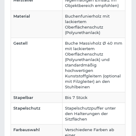
Hersteller
regelmäßigen Einsatz im
Objektbereich empfohlen)
Material
Buchenfunierholz mit
lackiertem
Oberflächenschutz
(Polyurethanlack)
Gestell
Buche Massivholz Ø 40 mm
mit lackiertem
Oberflächenschutz
(Polyurethanlack) und
standardmäßig
hochwertigen
Kunststoffgleitern (optional
mit Filzgleiter) an den
Stuhlbeinen
Stapelbar
Bis 7 Stück
Stapelschutz
Stapelschutzpuffer unter
den Halterungen der
Sitzflächen
Farbauswahl
Verschiedene Farben ab
einer