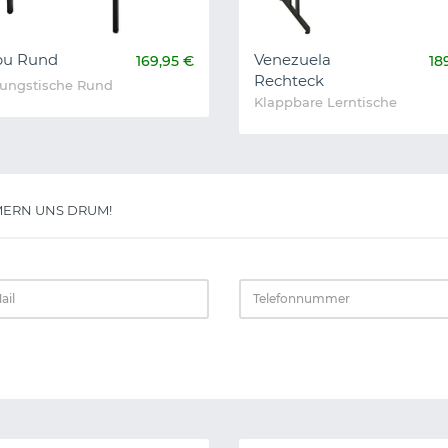
bu Rund
Venezuela
169,95 €
18
Rechteck
ungstische Rund
Klappbare Lerntische
ERN UNS DRUM!