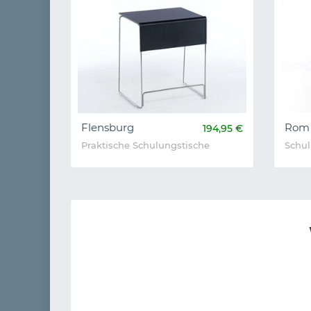
Flensburg
Rom 
194,95 €
Praktische Schulungstische
Schul