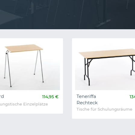
rd
Teneriffa
114,95 €
13
Rechteck
ungstische Einzelplätze
Tische für Schulungsräume