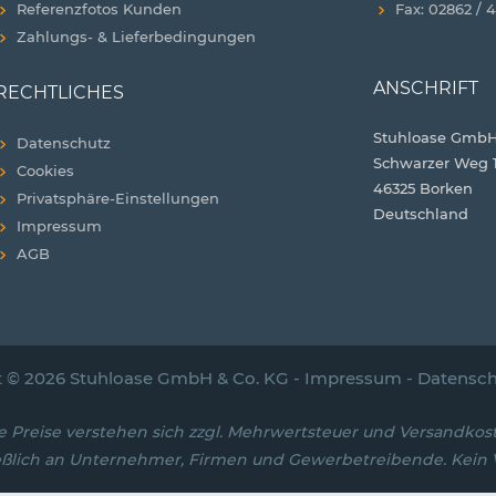
Referenzfotos Kunden
Fax: 02862 / 
Zahlungs- & Lieferbedingungen
ANSCHRIFT
RECHTLICHES
Stuhloase GmbH
Datenschutz
Schwarzer Weg 
Cookies
46325 Borken
Privatsphäre-Einstellungen
Deutschland
Impressum
AGB
t © 2026 Stuhloase GmbH & Co. KG -
Impressum
-
Datensch
le Preise verstehen sich zzgl. Mehrwertsteuer und Versandkos
eßlich an Unternehmer, Firmen und Gewerbetreibende. Kein Ve