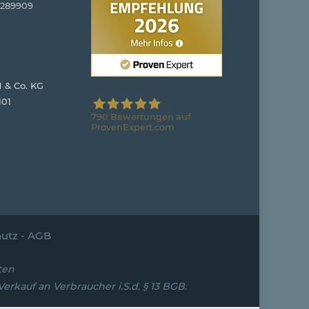
4289909
 & Co. KG
101
790
Bewertungen auf
ProvenExpert.com
Stuhloase GmbH & Co. KG
utz
-
AGB
ten
rkauf an Verbraucher i.S.d. § 13 BGB.