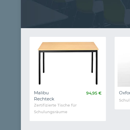
Malibu
Oxfo
94,95 €
Rechteck
Schul
Zertifizierte Tische für
Schulungsräume