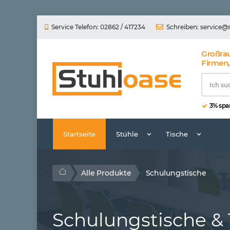
Service Telefon: 02862 / 417234
Schreiben:
service@
Großra
Firmen,
3% spar
Startseite
Stühle
Tische
Alle Produkte
Schulungstische
Schulungstische & 