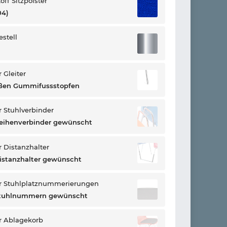
off Sitzpolster
04)
estell
 Gleiter
ißen Gummifussstopfen
 Stuhlverbinder
eihenverbinder gewünscht
 Distanzhalter
istanzhalter gewünscht
r Stuhlplatznummerierungen
Stuhlnummern gewünscht
r Ablagekorb