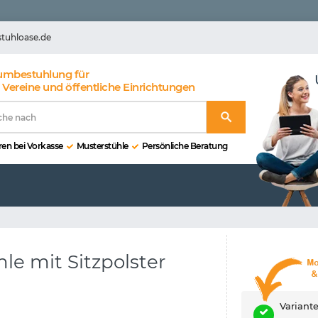
stuhloase.de
umbestuhlung für
 Vereine und öffentliche Einrichtungen
en bei Vorkasse
Musterstühle
Persönliche Beratung
e mit Sitzpolster
Variant