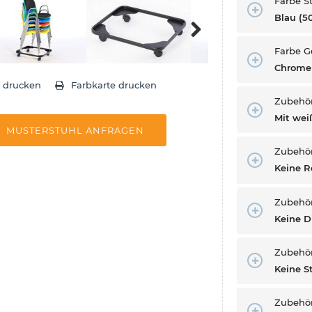
Farbe St
Blau (5
Farbe G
Next
Chrome
e drucken
Farbkarte drucken
Zubehör
Mit we
MUSTERSTUHL ANFRAGEN
Zubehör
Keine R
Zubehör
Keine D
Zubehö
Keine 
Zubehö