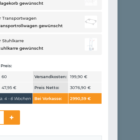
blagekorb gewünscht
r Transportwagen
ransportrollwagen gewünscht
 Stuhlkarre
tuhlkarre gewünscht
Preis:
60
Versandkosten:
199,90
€
47,95
€
Preis Netto:
3076,90
€
a. 4 - 6 Wochen
Bei Vorkasse:
2990,59
€