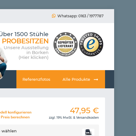
Whatsapp: 0163 / 1977787
Über 1500 Stühle
PROBESITZEN
Unsere Ausstellung
in Borken
(Hier klicken)
Referenzfotos
Alle Produkte
47,95
€
zzgl. 19% MwSt. &
Versandkosten
e wählen