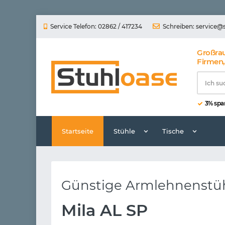
Service Telefon: 02862 / 417234
Schreiben:
service@
Großra
Firmen,
3% spar
Startseite
Stühle
Tische
Günstige Armlehnenstühl
Mila AL SP