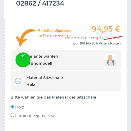
02862 / 417234
94,95
€
Unverb. Preisempf.:
160,00
€
zzgl. 19% MwSt. &
Versandkosten
Variante wählen
Grundmodell
Material Sitzschale
Holz
Bitte wählen Sie das Material der Sitzschale
Holz
Laminat
(zzgl. 14,95 €)