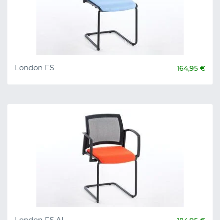
London FS
164,95 €
London FS AL