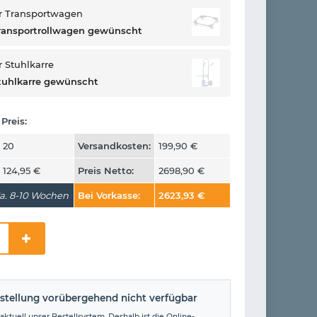
r Transportwagen
ransportrollwagen gewünscht
 Stuhlkarre
tuhlkarre gewünscht
Preis:
20
Versandkosten:
199,90
€
124,95
€
Preis Netto:
2698,90
€
a. 8-10 Wochen
Bei Vorkasse:
2623,93
€
stellung vorübergehend nicht verfügbar
aktuell unser Bestellsystem. Deshalb ist die Online-