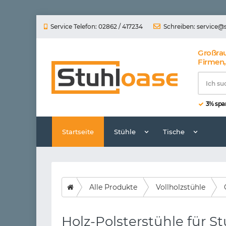
Service Telefon: 02862 / 417234
Schreiben:
service@
Großra
Firmen,
3% spar
Startseite
Stühle
Tische
Alle Produkte
Vollholzstühle
Holz-Polsterstühle für S