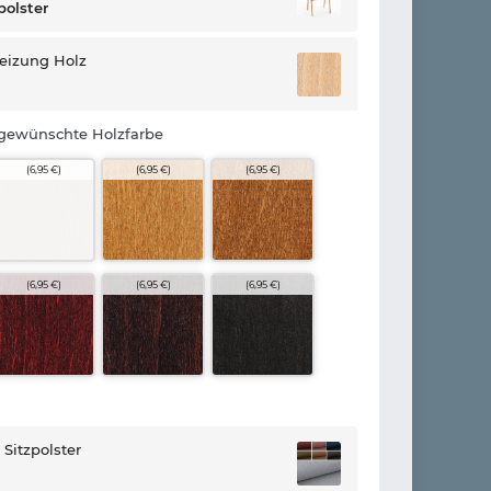
polster
eizung Holz
 gewünschte Holzfarbe
(6,95 €)
(6,95 €)
(6,95 €)
(6,95 €)
(6,95 €)
(6,95 €)
 Sitzpolster