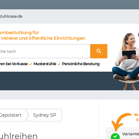
stuhloase.de
umbestuhlung für
 Vereine und öffentliche Einrichtungen
en bei Vorkasse
Musterstühle
Persönliche Beratung
Gepolstert
Sydney SP
tuhlreihen
Variant