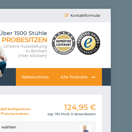
Kontaktformular
Über 1500 Stühle
PROBESITZEN
Unsere Ausstellung
in Borken
(Hier klicken)
Referenzfotos
Alle Produkte
124,95
€
zzgl. 19% MwSt. &
Versandkosten
e wählen