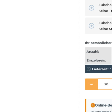
Zubehö
Keine T
Zubehör
Keine S
Ihr persönlicher 
Anzahl:
Einzelpreis:
Lieferzeit:
C
i
Online-Be
Wir optimieren 