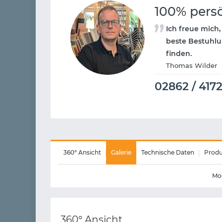
100% pers
Ich freue mich,
beste Bestuhlu
finden.
Thomas Wilder
02862 / 417
360° Ansicht
Galerie
Technische Daten
Produ
Mod
360° Ansicht