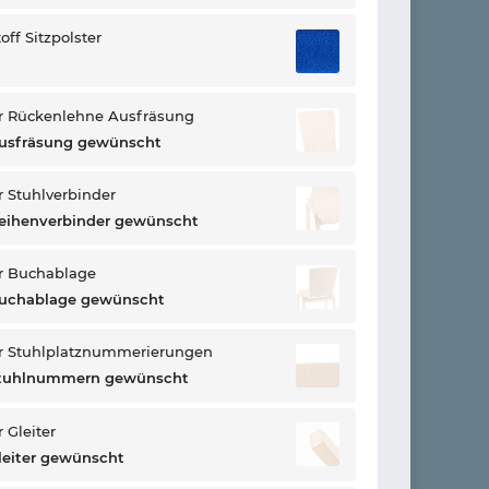
off Sitzpolster
r Rückenlehne Ausfräsung
Ausfräsung gewünscht
 Stuhlverbinder
eihenverbinder gewünscht
r Buchablage
Buchablage gewünscht
r Stuhlplatznummerierungen
Stuhlnummern gewünscht
 Gleiter
leiter gewünscht