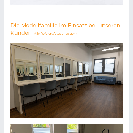
Die Modellfamilie im Einsatz bei unseren
Kunden
(
Alle Referenzfotos anzeigen
)
METRONOM THEATER OBERHAUSEN