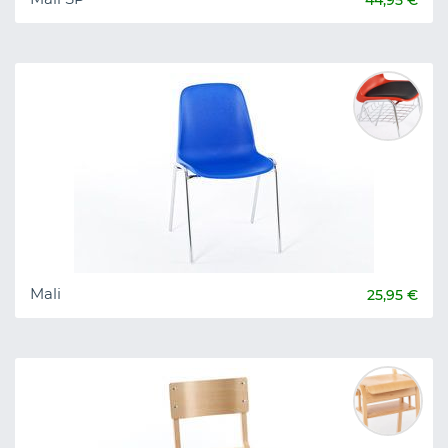
44,95 €
Mali
25,95 €