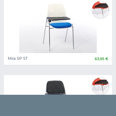
Mila SP ST
63,95 €