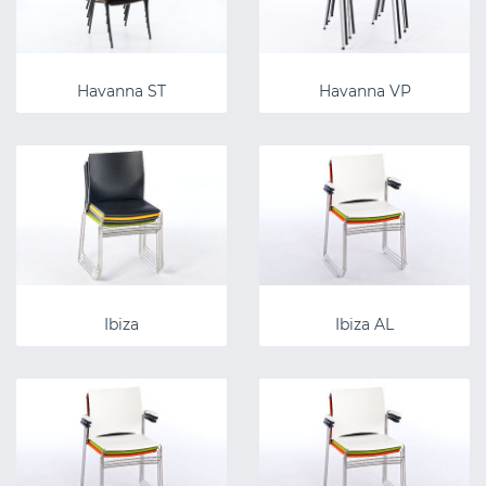
Havanna ST
Havanna VP
Ibiza
Ibiza AL