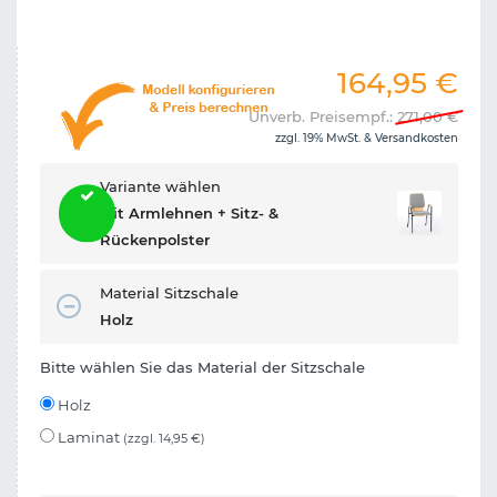
164,95
€
Unverb. Preisempf.:
271,00
€
zzgl. 19% MwSt. &
Versandkosten
Variante wählen
Mit Armlehnen + Sitz- &
Rückenpolster
Material Sitzschale
Holz
Bitte wählen Sie das Material der Sitzschale
Holz
Laminat
(zzgl. 14,95 €)