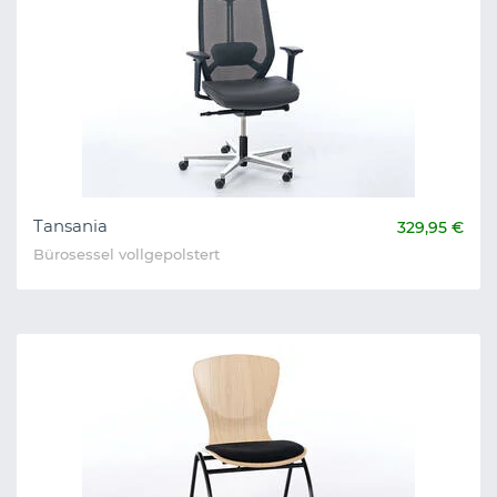
Tansania
329,95 €
Bürosessel vollgepolstert