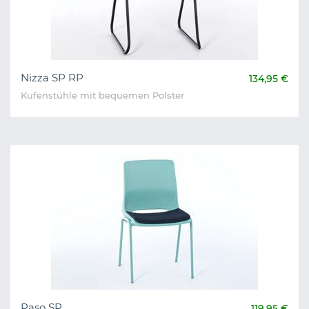
Nizza SP RP
134,95 €
Kufenstühle mit bequemen Polster
Paso SP
119,95 €