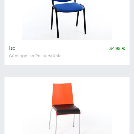
Iso
34,95 €
Günstige Iso Polsterstühle