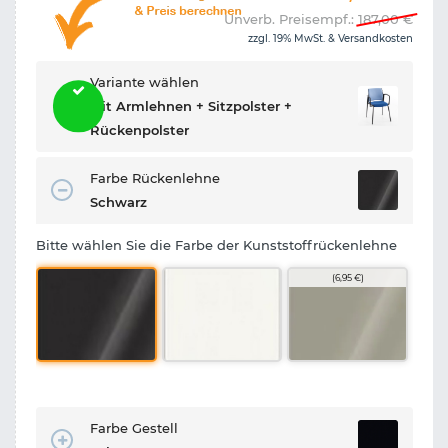
Unverb. Preisempf.:
187,00
€
zzgl. 19% MwSt. &
Versandkosten
Variante wählen
Mit Armlehnen + Sitzpolster +
Rückenpolster
Farbe Rückenlehne
Schwarz
Bitte wählen Sie die Farbe der Kunststoffrückenlehne
(6,95 €)
Farbe Gestell