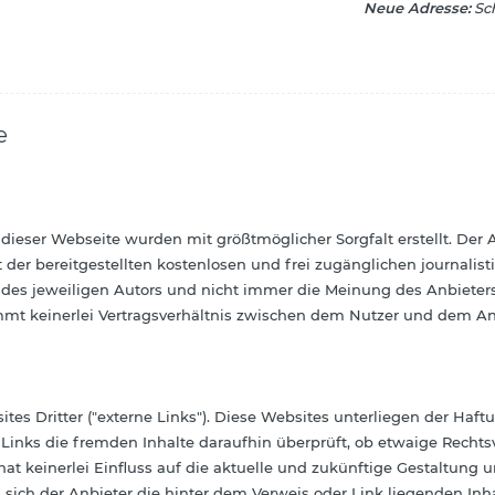
Neue Adresse:
Sch
e
 dieser Webseite wurden mit größtmöglicher Sorgfalt erstellt. De
ät der bereitgestellten kostenlosen und frei zugänglichen journali
es jeweiligen Autors und nicht immer die Meinung des Anbieters 
mmt keinerlei Vertragsverhältnis zwischen dem Nutzer und dem Anb
s Dritter ("externe Links"). Diese Websites unterliegen der Haftu
 Links die fremden Inhalte daraufhin überprüft, ob etwaige Recht
hat keinerlei Einfluss auf die aktuelle und zukünftige Gestaltung 
 sich der Anbieter die hinter dem Verweis oder Link liegenden Inh