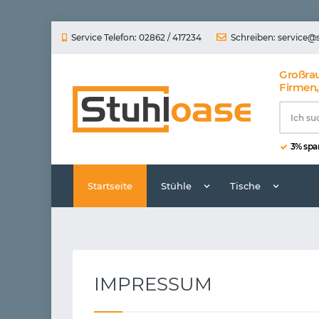
Service Telefon: 02862 / 417234
Schreiben:
service@
Großra
Firmen,
3% spar
Startseite
Stühle
Tische
IMPRESSUM