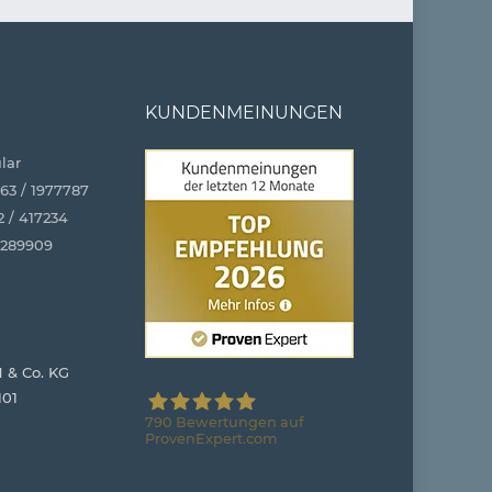
KUNDENMEINUNGEN
lar
63 / 1977787
2 / 417234
4289909
 & Co. KG
101
790
Bewertungen auf
ProvenExpert.com
Stuhloase GmbH & Co. KG