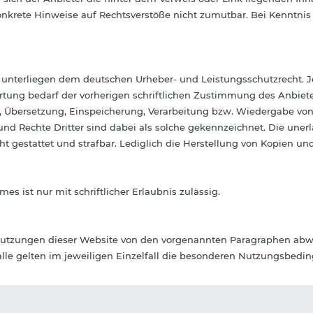
konkrete Hinweise auf Rechtsverstöße nicht zumutbar. Bei Kenntni
lte unterliegen dem deutschen Urheber- und Leistungsschutzrecht.
tung bedarf der vorherigen schriftlichen Zustimmung des Anbieter
ng, Übersetzung, Einspeicherung, Verarbeitung bzw. Wiedergabe vo
nd Rechte Dritter sind dabei als solche gekennzeichnet. Die unerl
icht gestattet und strafbar. Lediglich die Herstellung von Kopien u
s ist nur mit schriftlicher Erlaubnis zulässig.
utzungen dieser Website von den vorgenannten Paragraphen abwe
alle gelten im jeweiligen Einzelfall die besonderen Nutzungsbedi