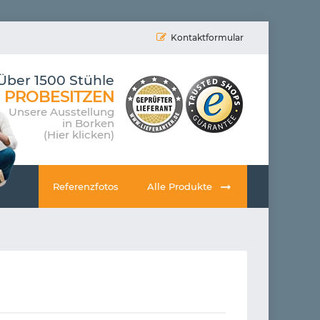
Kontaktformular
Über 1500 Stühle
PROBESITZEN
Unsere Ausstellung
in Borken
(Hier klicken)
Referenzfotos
Alle Produkte