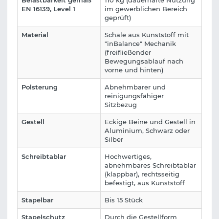
Belastbarkeit gemäß
110 kg (dauerhafte Nutzung
EN 16139, Level 1
im gewerblichen Bereich
geprüft)
Material
Schale aus Kunststoff mit
"inBalance" Mechanik
(freifließender
Bewegungsablauf nach
vorne und hinten)
Polsterung
Abnehmbarer und
reinigungsfähiger
Sitzbezug
Gestell
Eckige Beine und Gestell in
Aluminium, Schwarz oder
Silber
Schreibtablar
Hochwertiges,
abnehmbares Schreibtablar
(klappbar), rechtsseitig
befestigt, aus Kunststoff
Stapelbar
Bis 15 Stück
Stapelschutz
Durch die Gestellform