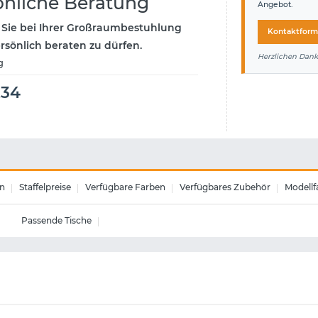
önliche Beratung
Angebot.
 Sie bei Ihrer Großraumbestuhlung
Kontaktform
ersönlich beraten zu dürfen.
Herzlichen Dank
g
234
n
Staffelpreise
Verfügbare Farben
Verfügbares Zubehör
Modellf
Passende Tische