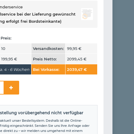
onderservice
llservice bei der Lieferung gewünscht
ng erfolgt frei Bordsteinkante)
Preis:
10
Versandkosten:
99,95
€
199,95
€
Preis Netto:
2099,45
€
a. 4 - 6 Wochen
Bei Vorkasse:
2039,47
€
stellung vorübergehend nicht verfügbar
aktuell unser Bestellsystem. Deshalb ist die Online-
fristig eingeschränkt. Senden Sie uns Ihre Anfrage oder
ne direkt zu – wir melden uns umgehend mit einem