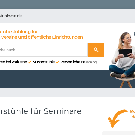
stuhloase.de
umbestuhlung für
 Vereine und öffentliche Einrichtungen
en bei Vorkasse
Musterstühle
Persönliche Beratung
rstühle für Seminare