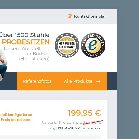
Kontaktformular
Über 1500 Stühle
PROBESITZEN
Unsere Ausstellung
in Borken
(Hier klicken)
Referenzfotos
Alle Produkte
199,95
€
Unverb. Preisempf.:
334,00
€
zzgl. 19% MwSt. &
Versandkosten