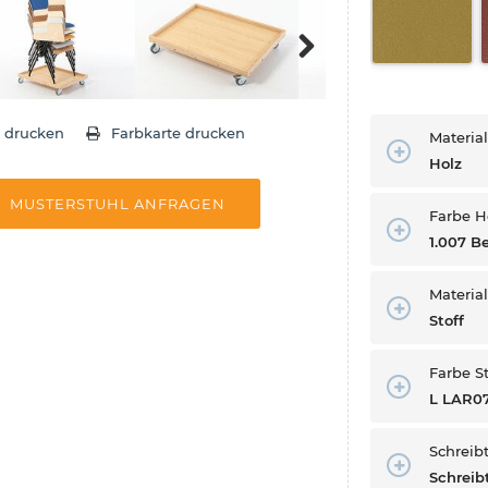
Next
e drucken
Farbkarte drucken
Material
Holz
MUSTERSTUHL ANFRAGEN
Farbe Ho
1.007 B
Material
Stoff
Farbe St
L LAR0
Schreibt
Schreib