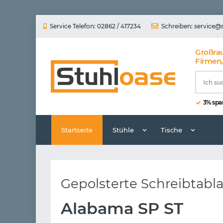
Service Telefon: 02862 / 417234
Schreiben:
service@
Großra
Firmen,
3% spar
Startseite
Stühle
Tische
Gepolsterte Schreibtabla
Alabama SP ST