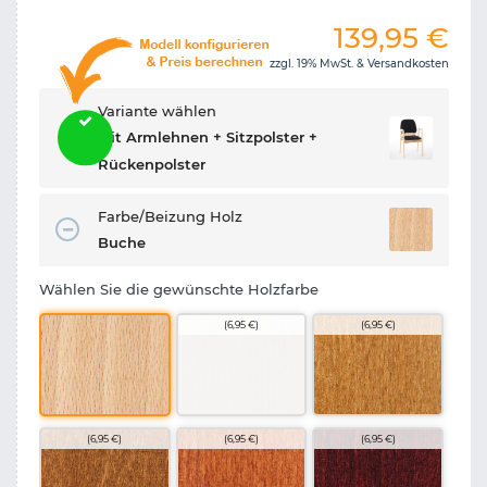
139,95
€
zzgl. 19% MwSt. &
Versandkosten
Variante wählen
Mit Armlehnen + Sitzpolster +
Rückenpolster
Farbe/Beizung Holz
Buche
Wählen Sie die gewünschte Holzfarbe
(6,95 €)
(6,95 €)
(6,95 €)
(6,95 €)
(6,95 €)