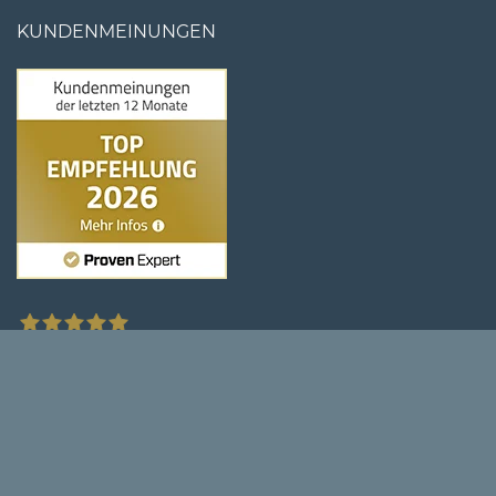
KUNDENMEINUNGEN
790
Bewertungen auf ProvenExpert.com
Stuhloase GmbH & Co. KG
Copyright © 2026 Stuhloase GmbH & Co. KG -
Impressum
-
Datenschutz
-
AGB