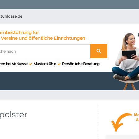
stuhloase.de
umbestuhlung für
 Vereine und öffentliche Einrichtungen
en bei Vorkasse
Musterstühle
Persönliche Beratung
polster