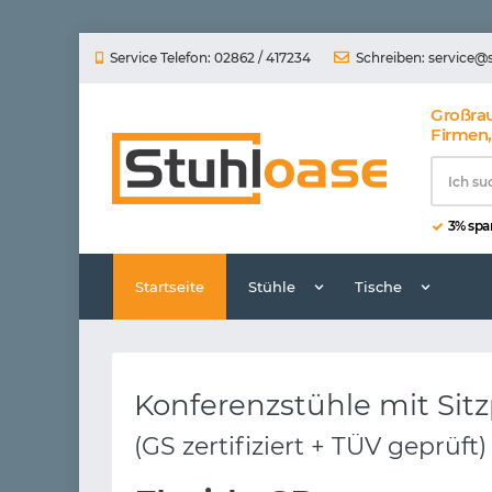
Service Telefon: 02862 / 417234
Schreiben:
service@
Großra
Firmen,
3% spar
Startseite
Stühle
Tische
Konferenzstühle mit Sitz
(GS zertifiziert + TÜV geprüft)