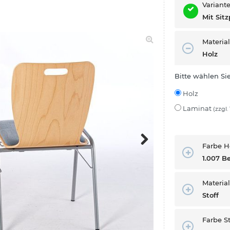
Variant
Mit Sitz
Material
Holz
Bitte wählen Sie
Holz
Laminat
(zzgl.
Farbe H
Next
1.007 B
Material
Stoff
Farbe St