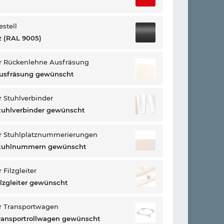
estell
 (RAL 9005)
r Rückenlehne Ausfräsung
Ausfräsung gewünscht
 Stuhlverbinder
tuhlverbinder gewünscht
r Stuhlplatznummerierungen
Stuhlnummern gewünscht
Filzgleiter
ilzgleiter gewünscht
r Transportwagen
ransportrollwagen gewünscht