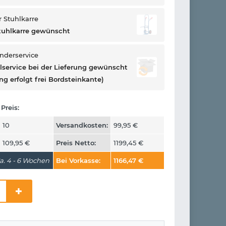
 Stuhlkarre
tuhlkarre gewünscht
onderservice
llservice bei der Lieferung gewünscht
ng erfolgt frei Bordsteinkante)
Preis:
10
Versandkosten:
99,95
€
109,95
€
Preis Netto:
1199,45
€
a. 4 - 6 Wochen
Bei Vorkasse:
1166,47
€