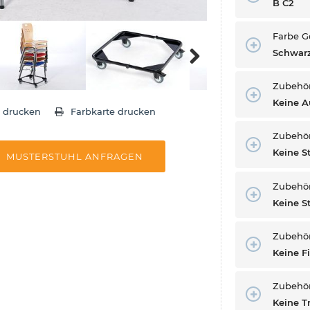
B C2
Farbe G
Schwarz
Next
Zubehö
Keine 
e drucken
Farbkarte drucken
Zubehör
Keine S
MUSTERSTUHL ANFRAGEN
Zubehö
Keine 
Zubehör 
Keine F
Zubehö
Keine T