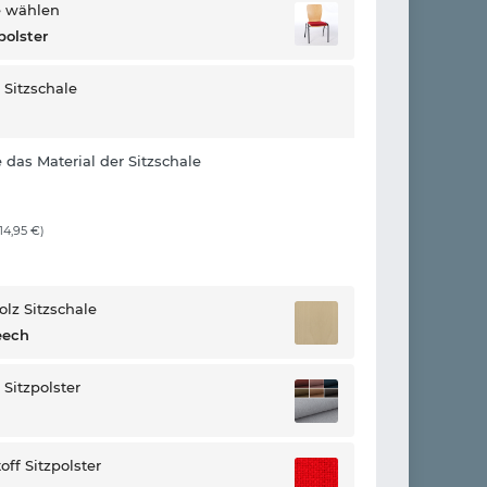
e wählen
polster
 Sitzschale
 das Material der Sitzschale
 14,95 €)
olz Sitzschale
eech
 Sitzpolster
off Sitzpolster