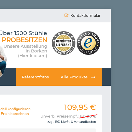
Kontaktformular
Über 1500 Stühle
PROBESITZEN
Unsere Ausstellung
in Borken
(Hier klicken)
Referenzfotos
Alle Produkte
109,95
€
Unverb. Preisempf.:
185,00
€
zzgl. 19% MwSt. &
Versandkosten