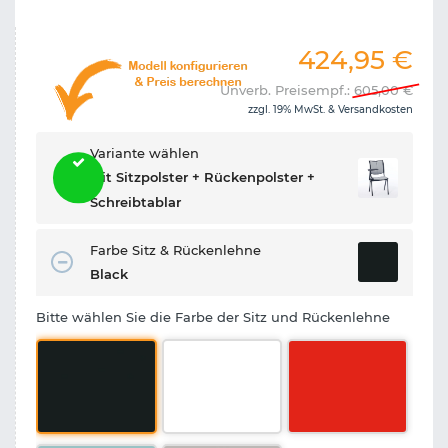
424,95
€
Unverb. Preisempf.:
605,00
€
zzgl. 19% MwSt. &
Versandkosten
Variante wählen
Mit Sitzpolster + Rückenpolster +
Schreibtablar
Farbe Sitz & Rückenlehne
Black
Bitte wählen Sie die Farbe der Sitz und Rückenlehne