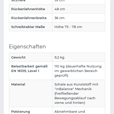
Rückenlehnenhöhe
48 cm
Rückenlehnenbreite
36 cm
Schreibtablar Maße
Höhe 75 - 78 cm
Eigenschaften
Gewicht
9,2 kg
Belastbarkeit gemäß
110 kg (dauerhafte Nutzung
EN 16139, Level 1
im gewerblichen Bereich
geprüft)
Material
Schale aus Kunststoff mit
"inBalance" Mechanik
(freifließender
Bewegungsablauf nach
vorne und hinten)
Polsterung
Abnehmbare und