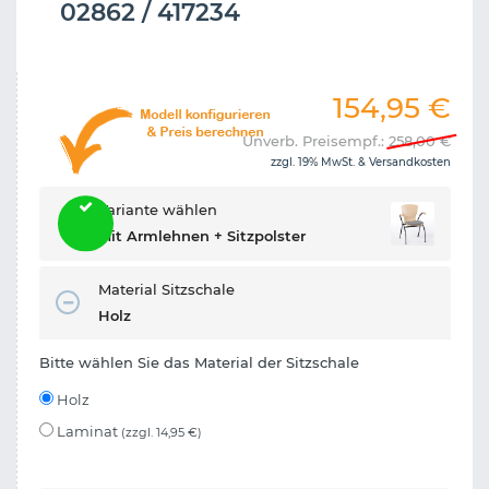
02862 / 417234
154,95
€
Unverb. Preisempf.:
258,00
€
zzgl. 19% MwSt. &
Versandkosten
Variante wählen
Mit Armlehnen + Sitzpolster
Material Sitzschale
Holz
Bitte wählen Sie das Material der Sitzschale
Holz
Laminat
(zzgl. 14,95 €)