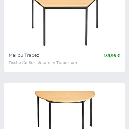
Malibu Trapez
159,95 €
Tische für Sozialraum in Trapezform