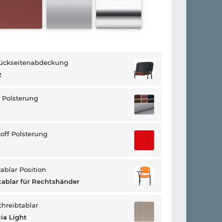
ückseitenabdeckung
z
l Polsterung
toff Polsterung
ablar Position
tablar für Rechtshänder
chreibtablar
ia Light