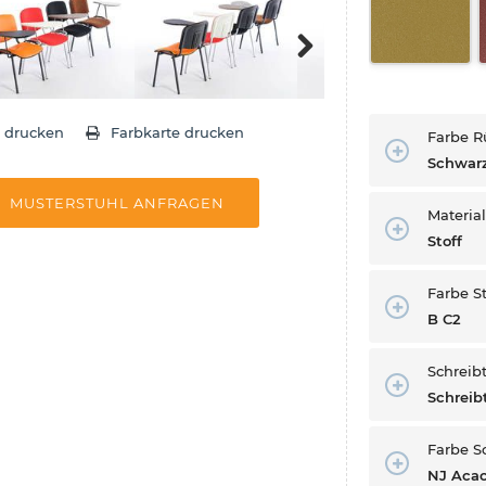
Next
e drucken
Farbkarte drucken
Farbe R
Schwar
MUSTERSTUHL ANFRAGEN
Materia
Stoff
Farbe S
B C2
Schreibt
Schreib
Farbe S
NJ Acac