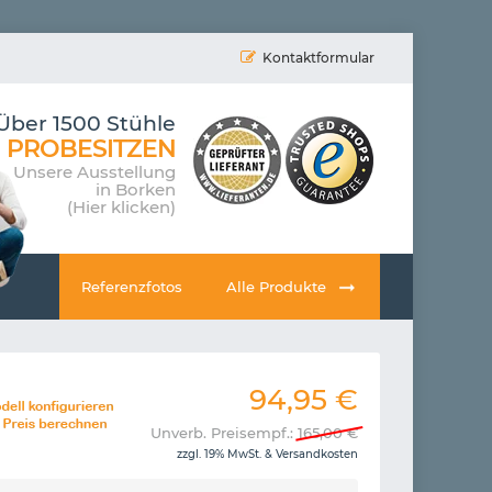
Kontaktformular
Über 1500 Stühle
PROBESITZEN
Unsere Ausstellung
in Borken
(Hier klicken)
Referenzfotos
Alle Produkte
94,95
€
Unverb. Preisempf.:
165,00
€
zzgl. 19% MwSt. &
Versandkosten