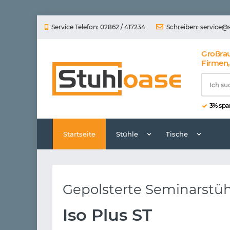
Service Telefon: 02862 / 417234
Schreiben:
service@
Großra
Firmen,
3% spar
Startseite
Stühle
Tische
Gepolsterte Seminarstüh
Iso Plus ST