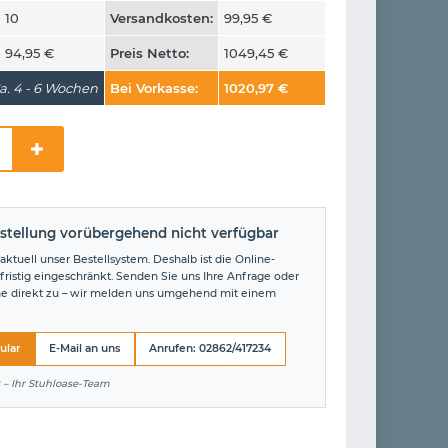
10
Versandkosten:
99,95
€
94,95
€
Preis Netto:
1049,45
€
a. 4 - 6 Wochen
Bei Vorkasse:
1020,97
€
stellung vorübergehend nicht verfügbar
aktuell unser Bestellsystem. Deshalb ist die Online-
fristig eingeschränkt. Senden Sie uns Ihre Anfrage oder
ne direkt zu – wir melden uns umgehend mit einem
ular
E-Mail an uns
Anrufen: 02862/417234
 – Ihr Stuhloase-Team