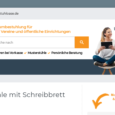
stuhloase.de
umbestuhlung für
 Vereine und öffentliche Einrichtungen
en bei Vorkasse
Musterstühle
Persönliche Beratung
le mit Schreibbrett