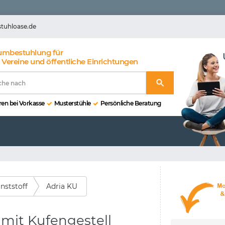
stuhloase.de
umbestuhlung für
 Vereine und öffentliche Einrichtungen
en bei Vorkasse
Musterstühle
Persönliche Beratung
nststoff
Adria KU
 mit Kufengestell