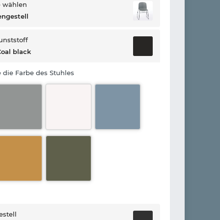
e wählen
engestell
unststoff
oal black
e die Farbe des Stuhles
estell