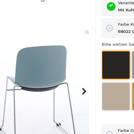
Variant
Mit Kuf
Farbe K
R8022 C
Bitte wählen Si
Next
Farbe G