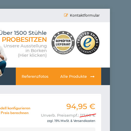
Kontaktformular
Über 1500 Stühle
PROBESITZEN
Unsere Ausstellung
in Borken
(Hier klicken)
Referenzfotos
Alle Produkte
94,95
€
Unverb. Preisempf.:
117,00
€
zzgl. 19% MwSt. &
Versandkosten