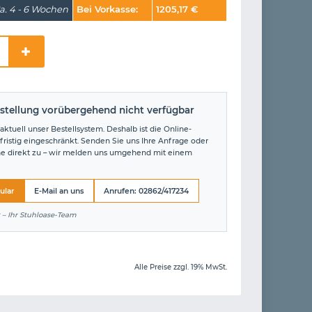
a. 4 - 6 Wochen
Bei Vorkasse:
1205,17
€
stellung vorübergehend nicht verfügbar
aktuell unser Bestellsystem. Deshalb ist die Online-
fristig eingeschränkt. Senden Sie uns Ihre Anfrage oder
ne direkt zu – wir melden uns umgehend mit einem
ular
E-Mail an uns
Anrufen: 02862/417234
 – Ihr Stuhloase-Team
Alle Preise zzgl. 19% MwSt.