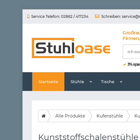
Service Telefon: 02862 / 417234
Schreiben:
service@
Großra
Firmen,
3% spar
Startseite
Stühle
Tische
Alle Produkte
Kufenstühle
Ku
Kunststoffschalenstühle