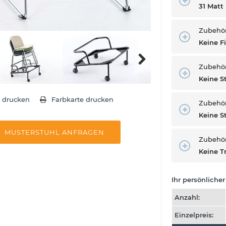
31 Matt
Zubehör 
Keine F
Zubehör
Next
Keine S
e drucken
Farbkarte drucken
Zubehö
Keine 
MUSTERSTUHL ANFRAGEN
Zubehö
Keine T
Ihr persönlicher 
Anzahl:
Einzelpreis: