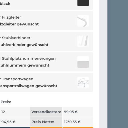
 black
Filzgleiter
ilzgleiter gewünscht
 Stuhlverbinder
tuhlverbinder gewünscht
r Stuhlplatznummerierungen
Stuhlnummern gewünscht
r Transportwagen
ransportrollwagen gewünscht
Preis:
12
Versandkosten:
99,95
€
94,95
€
Preis Netto:
1239,35
€