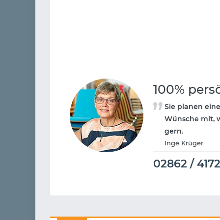
100% pers
Sie planen ein
Wünsche mit, w
gern.
Inge Krüger
02862 / 417