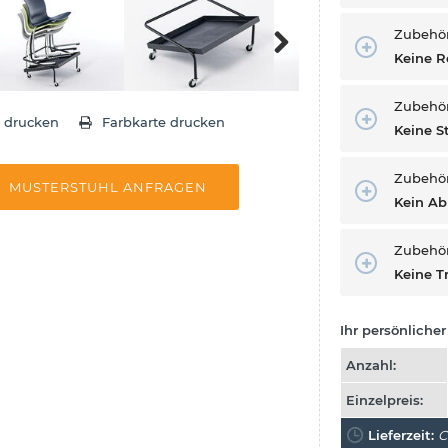
Zubehör
Keine R
Next
Zubehö
e drucken
Farbkarte drucken
Keine 
Zubehö
MUSTERSTUHL ANFRAGEN
Kein A
Zubehö
Keine T
Ihr persönlicher 
Anzahl:
Einzelpreis:
Lieferzeit:
C