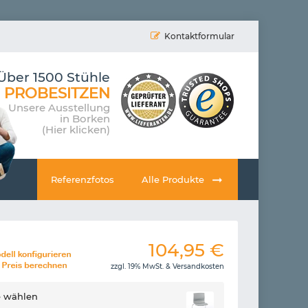
Kontaktformular
Über 1500 Stühle
PROBESITZEN
Unsere Ausstellung
in Borken
(Hier klicken)
Referenzfotos
Alle Produkte
104,95
€
zzgl. 19% MwSt. &
Versandkosten
e wählen