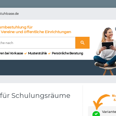
stuhloase.de
umbestuhlung für
 Vereine und öffentliche Einrichtungen
en bei Vorkasse
Musterstühle
Persönliche Beratung
e für Schulungsräume
Variant