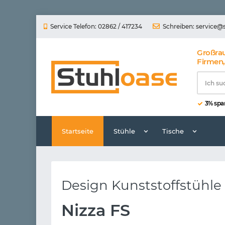
Service Telefon: 02862 / 417234
Schreiben:
service@
Großra
Firmen,
3% spar
Startseite
Stühle
Tische
Design Kunststoffstühl
Nizza FS