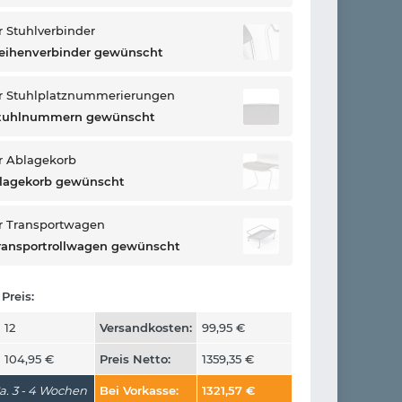
 Stuhlverbinder
eihenverbinder gewünscht
r Stuhlplatznummerierungen
Stuhlnummern gewünscht
r Ablagekorb
blagekorb gewünscht
r Transportwagen
ransportrollwagen gewünscht
Preis:
12
Versandkosten:
99,95
€
104,95
€
Preis Netto:
1359,35
€
a. 3 - 4 Wochen
Bei Vorkasse:
1321,57
€