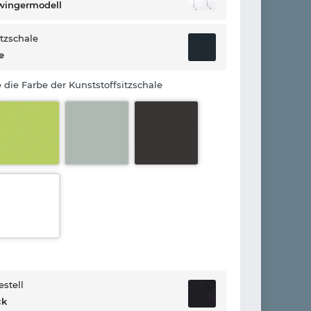
wingermodell
itzschale
e
 die Farbe der Kunststoffsitzschale
estell
ck