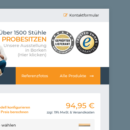
Kontaktformular
Über 1500 Stühle
PROBESITZEN
Unsere Ausstellung
in Borken
(Hier klicken)
Referenzfotos
Alle Produkte
94,95
€
zzgl. 19% MwSt. &
Versandkosten
e wählen