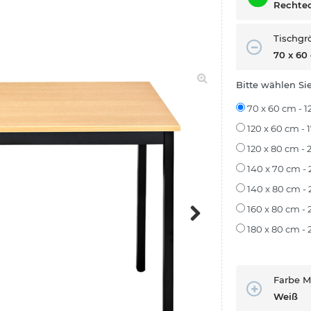
Rechte
Tischgr
70 x 60
Bitte wählen Si
70 x 60 cm - 1
120 x 60 cm - 
120 x 80 cm - 
140 x 70 cm - 
140 x 80 cm - 
160 x 80 cm - 
180 x 80 cm - 
Next
Farbe M
Weiß