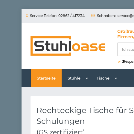
Service Telefon: 02862 / 417234
Schreiben:
service@
Großra
Firmen,
3% spar
Startseite
Stühle
Tische
Rechteckige Tische für 
Schulungen
(GS zertifiziert)