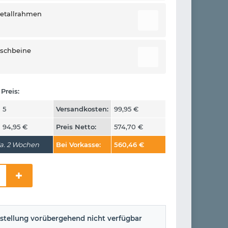
etallrahmen
ischbeine
Preis:
5
Versandkosten:
99,95
€
94,95
€
Preis Netto:
574,70
€
a. 2 Wochen
Bei Vorkasse:
560,46
€
stellung vorübergehend nicht verfügbar