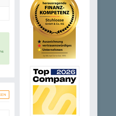
uns
KEN
d