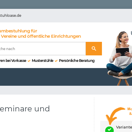
stuhloase.de
umbestuhlung für
 Vereine und öffentliche Einrichtungen
en bei Vorkasse
Musterstühle
Persönliche Beratung
Seminare und
Variant