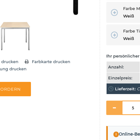
Farbe M
Weiß
Farbe T
Weiß
Ihr persönlicher 
e drucken
Farbkarte drucken
Anzahl:
tung drucken
Einzelpreis:
Lieferzeit:
C
FORDERN
i
Online-Be