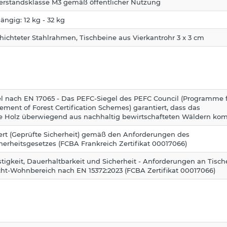
erstandsklasse M3 gemäß öffentlicher Nutzung
ngig: 12 kg - 32 kg
hichteter Stahlrahmen, Tischbeine aus Vierkantrohr 3 x 3 cm
l nach EN 17065 - Das PEFC-Siegel des PEFC Council (Programme 
ement of Forest Certification Schemes) garantiert, dass das
 Holz überwiegend aus nachhaltig bewirtschafteten Wäldern ko
ziert (Geprüfte Sicherheit) gemäß den Anforderungen des
herheitsgesetzes (FCBA Frankreich Zertifikat 00017066)
stigkeit, Dauerhaltbarkeit und Sicherheit - Anforderungen an Tisch
cht-Wohnbereich nach EN 15372:2023 (FCBA Zertifikat 00017066)