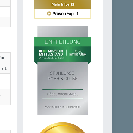
for
mmt.
e