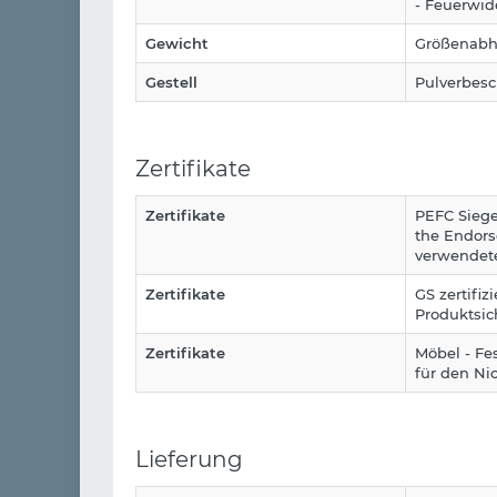
- Feuerwid
Gewicht
Größenabhä
Gestell
Pulverbesc
Zertifikate
Zertifikate
PEFC Siege
the Endors
verwendete
Zertifikate
GS zertifi
Produktsic
Zertifikate
Möbel - Fe
für den Ni
Lieferung