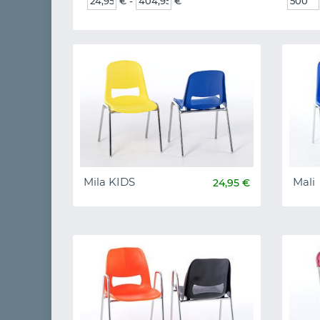
€ -
€
Mila KIDS
Mali
24,95 €