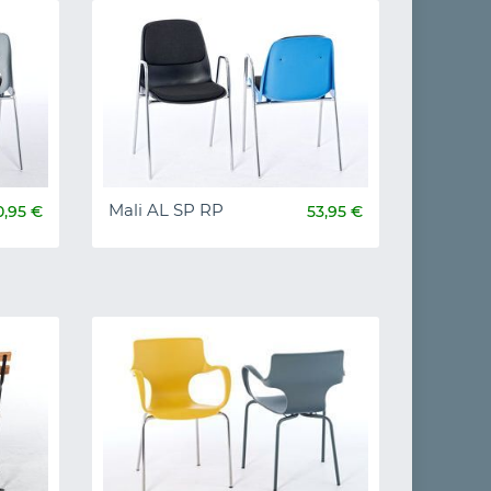
Mali AL SP RP
0,95 €
53,95 €