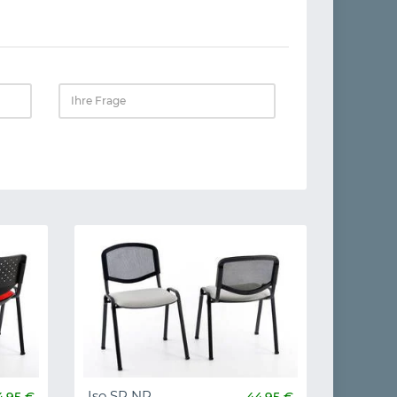
Iso SP NR
4,95 €
44,95 €