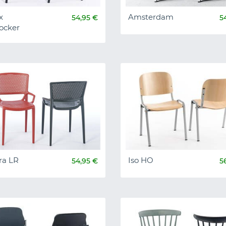
x
Amsterdam
54,95 €
5
ocker
ra LR
Iso HO
54,95 €
5