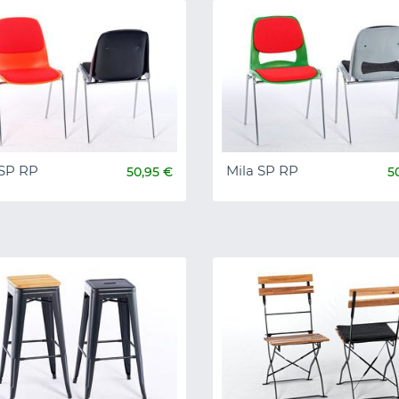
 SP RP
Mila SP RP
50,95 €
5