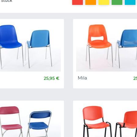
Stück
Mila
25,95 €
2