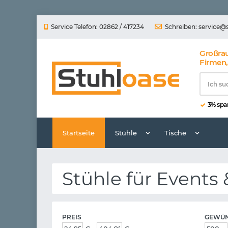
Service Telefon: 02862 / 417234
Schreiben:
service@
Großra
Firmen,
3% spar
Startseite
Stühle
Tische
Stühle für Events
PREIS
GEWÜN