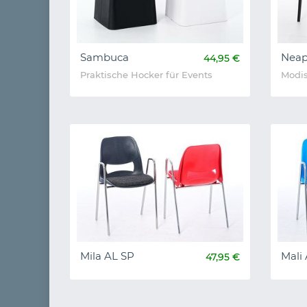
Sambuca
Neap
44,95 €
Praktische Hocker für Events
Modis
Mila AL SP
Mali
47,95 €