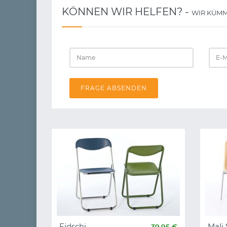
KÖNNEN WIR HELFEN? -
WIR KÜMM
FRAGE ABSENDEN
Fidschi
Mali
39,95 €