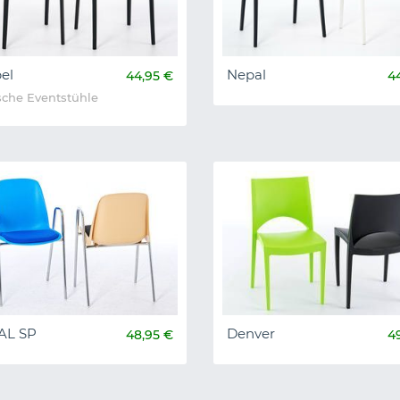
el
Nepal
44,95 €
4
che Eventstühle
 AL SP
Denver
48,95 €
4