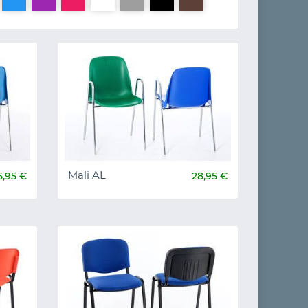
Mali AL
5,95 €
28,95 €