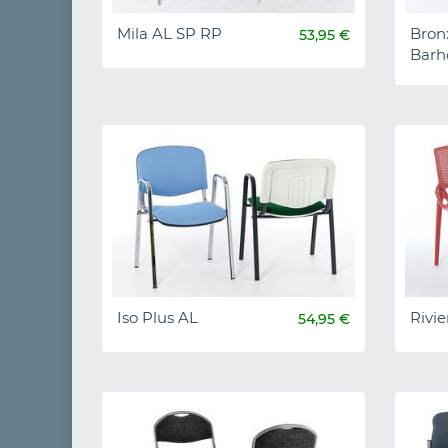
Mila AL SP RP
Bron
53,95 €
Barh
Iso Plus AL
Rivie
54,95 €