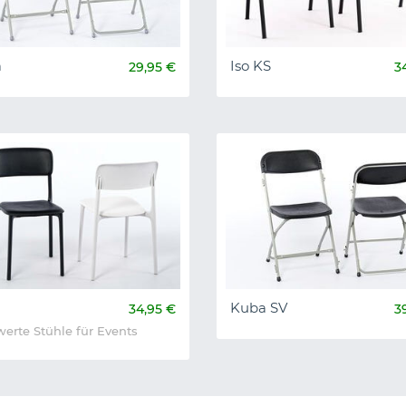
a
Iso KS
29,95 €
3
Kuba SV
34,95 €
3
werte Stühle für Events