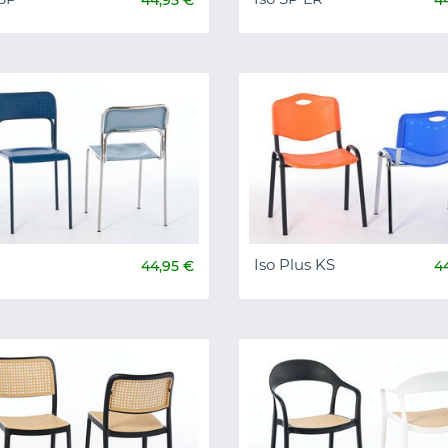
Iso Plus KS
44,95 €
4