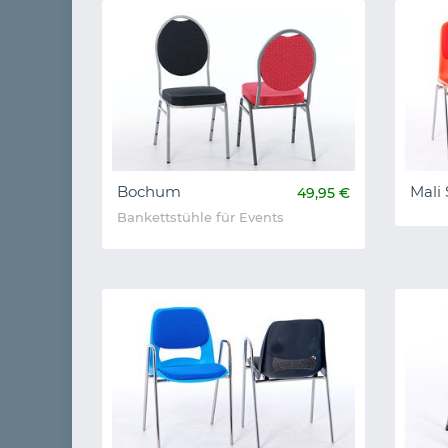
Bochum
Mali
49,95 €
Bankettstühle für Events