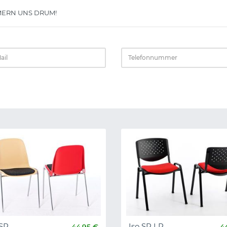
ERN UNS DRUM!
 SP
Iso SP LR
44,95 €
4