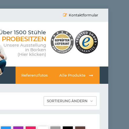
Kontaktformular
Über 1500 Stühle
PROBESITZEN
Unsere Ausstellung
in Borken
(Hier klicken)
Referenzfotos
Alle Produkte