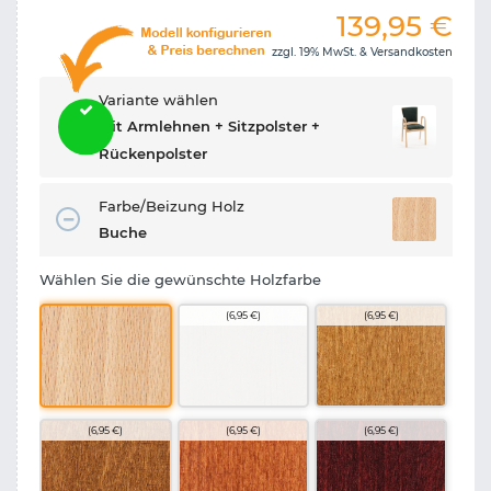
139,95
€
zzgl. 19% MwSt. &
Versandkosten
Variante wählen
Mit Armlehnen + Sitzpolster +
Rückenpolster
Farbe/Beizung Holz
Buche
Wählen Sie die gewünschte Holzfarbe
(6,95 €)
(6,95 €)
(6,95 €)
(6,95 €)
(6,95 €)