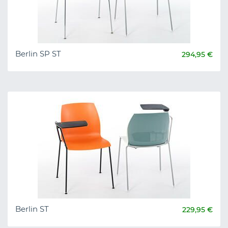
Berlin SP ST
294,95 €
Berlin ST
229,95 €