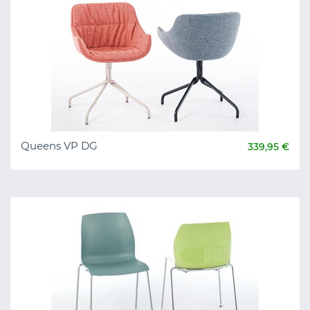
Queens VP DG
339,95 €