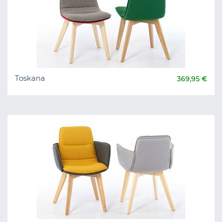
Toskana
369,95 €