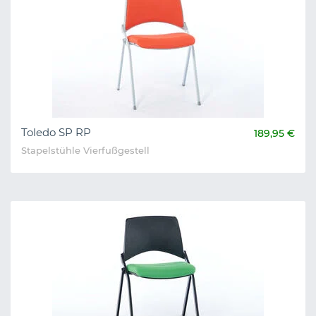
Toledo SP RP
189,95 €
Stapelstühle Vierfußgestell