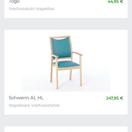
Togo
44,95 €
Vierfussstuhl stapelbar
Schwerin AL HL
247,95 €
Stapelbare Vierfussstühle