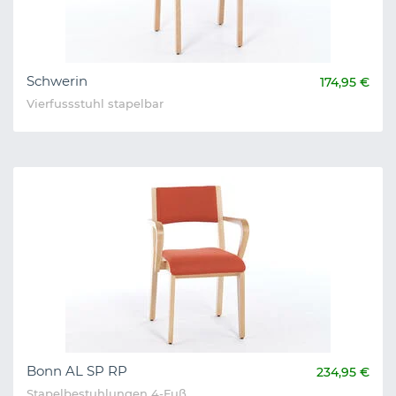
Schwerin
174,95 €
Vierfussstuhl stapelbar
Bonn AL SP RP
234,95 €
Stapelbestuhlungen 4-Fuß