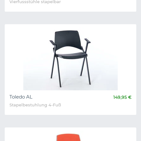
Vierfussstühle stapelbar
Toledo AL
149,95 €
Stapelbestuhlung 4-Fuß