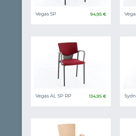
Vegas SP
Vega
94,95 €
Vegas AL SP RP
Sydn
134,95 €