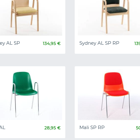
ey AL SP
Sydney AL SP RP
134,95 €
13
 AL
Mali SP RP
28,95 €
5