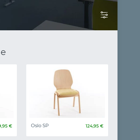
le
Oslo SP
9,95 €
124,95 €