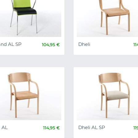
and AL SP
Dheli
104,95 €
11
i AL
Dheli AL SP
114,95 €
11