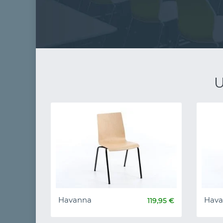
U
Havanna
Hava
119,95 €