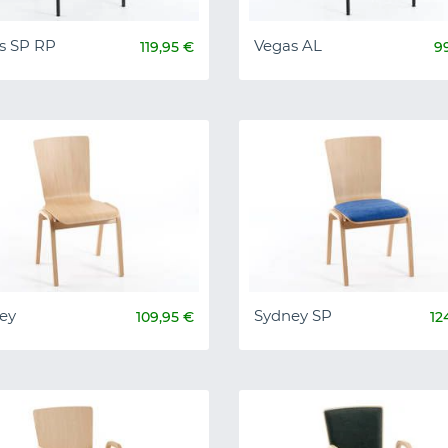
s SP RP
Vegas AL
119,95 €
9
ey
Sydney SP
109,95 €
12