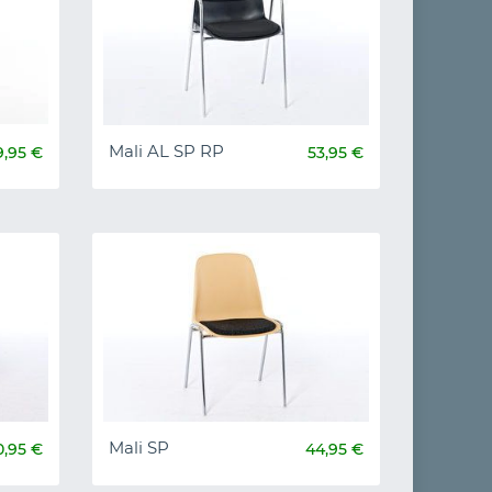
Mali AL SP RP
9,95 €
53,95 €
Mali SP
0,95 €
44,95 €