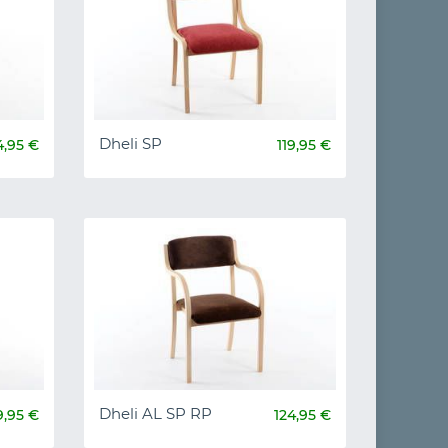
Dheli SP
4,95 €
119,95 €
Dheli AL SP RP
9,95 €
124,95 €