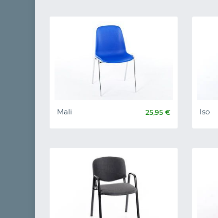
Mali
Iso
25,95 €