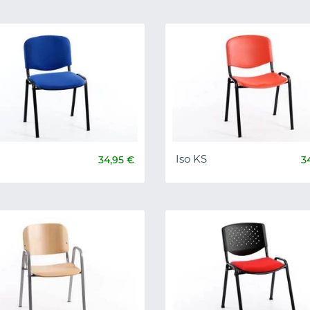
Iso KS
34,95 €
3