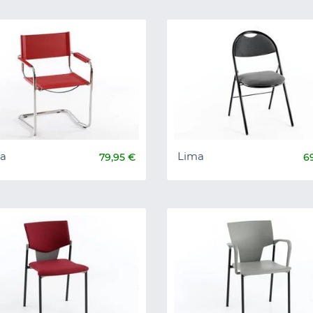
na
Lima
79,95 €
6