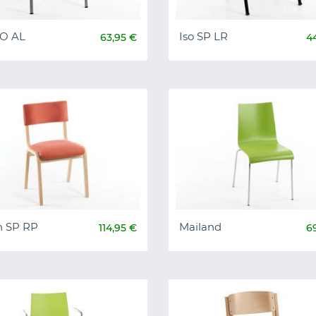
HO AL
Iso SP LR
63,95 €
4
h SP RP
Mailand
114,95 €
6