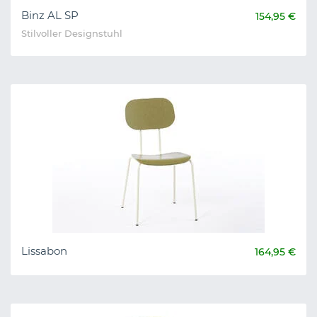
Binz AL SP
154,95 €
Stilvoller Designstuhl
Lissabon
164,95 €