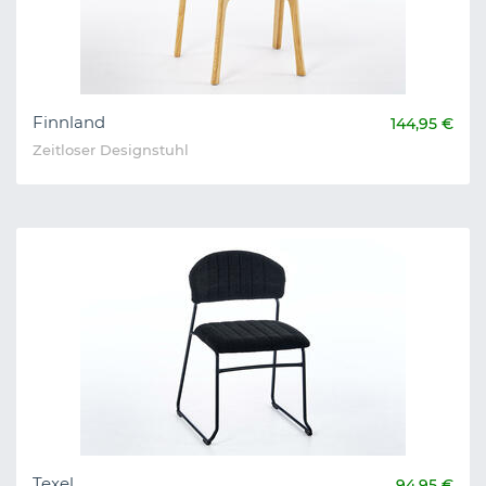
Finnland
144,95 €
Zeitloser Designstuhl
Texel
94,95 €