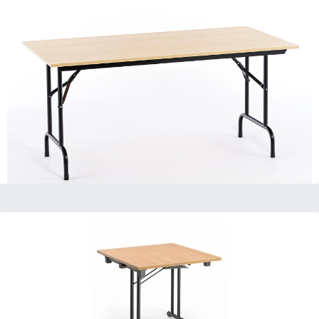
Teneriffa Rechteck
134,95 €
Klapptische mit tollem Design