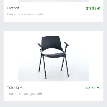
Detroit
219,95 €
Designklassikerstühle
Toledo AL
149,95 €
Topseller Designstuhl