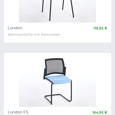
London
119,95 €
Seminarstühle mit Netzrücken
London FS
164,95 €