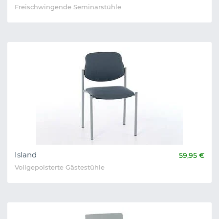
Freischwingende Seminarstühle
Island
59,95 €
Vollgepolsterte Gästestühle