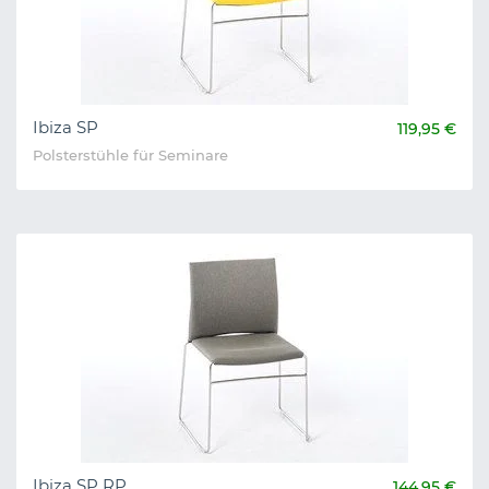
Ibiza SP
119,95 €
Polsterstühle für Seminare
Ibiza SP RP
144,95 €