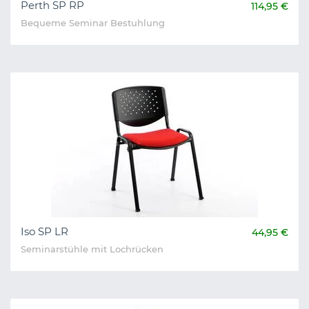
Perth SP RP
114,95 €
Bequeme Seminar Bestuhlung
Iso SP LR
44,95 €
Seminarstühle mit Lochrücken