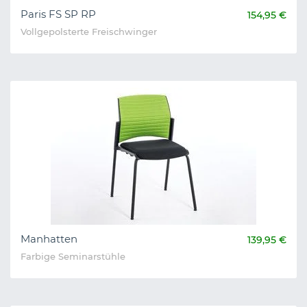
Paris FS SP RP
154,95 €
Vollgepolsterte Freischwinger
Manhatten
139,95 €
Farbige Seminarstühle