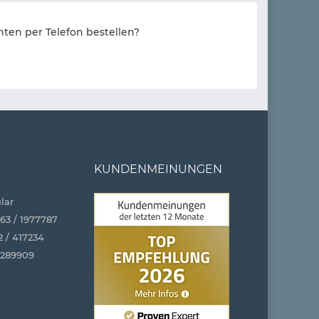
ten per Telefon bestellen?
KUNDENMEINUNGEN
lar
63 / 1977787
2 / 417234
4289909