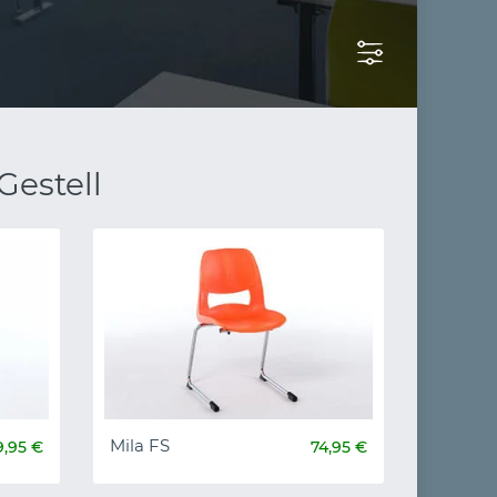
Gestell
Mila FS
9,95 €
74,95 €