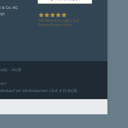
 & Co. KG
101
790
Bewertungen auf
ProvenExpert.com
Stuhloase GmbH & Co. KG
utz
-
AGB
ten
rkauf an Verbraucher i.S.d. § 13 BGB.