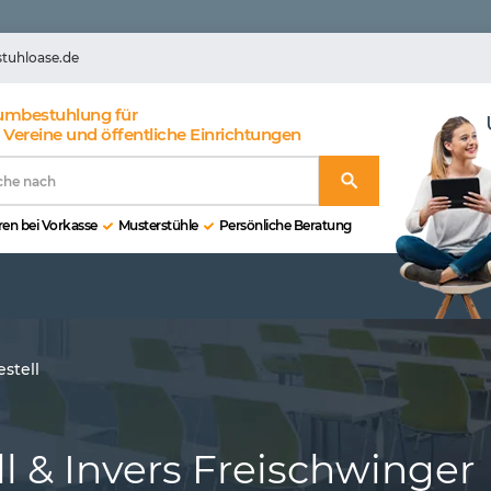
stuhloase.de
umbestuhlung für
 Vereine und öffentliche Einrichtungen
en bei Vorkasse
Musterstühle
Persönliche Beratung
stell
l & Invers Freischwinger