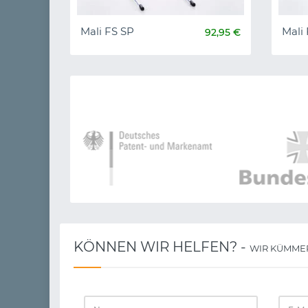
Mali FS SP
Mali
92,95 €
KÖNNEN WIR HELFEN? -
WIR KÜMME