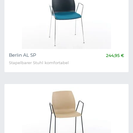
Berlin AL SP
244,95 €
Stapelbarer Stuhl komfortabel