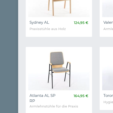
Sydney AL
Vale
124,95 €
Praxisstühle aus Holz
Armle
Atlanta AL SP
Toro
164,95 €
RP
Hygie
Armlehnstühle für die Praxis