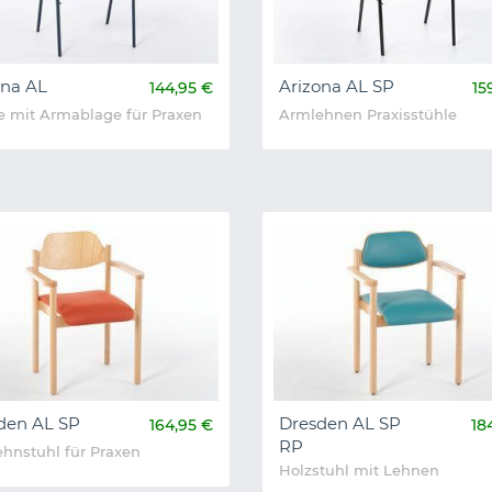
ona AL
Arizona AL SP
144,95 €
15
e mit Armablage für Praxen
Armlehnen Praxisstühle
den AL SP
Dresden AL SP
164,95 €
18
RP
hnstuhl für Praxen
Holzstuhl mit Lehnen