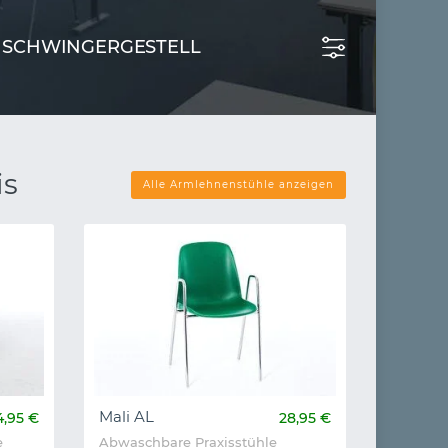
EISCHWINGERGESTELL
is
Alle Armlehnenstühle anzeigen
Mali AL
4,95 €
28,95 €
e
Abwaschbare Praxisstühle