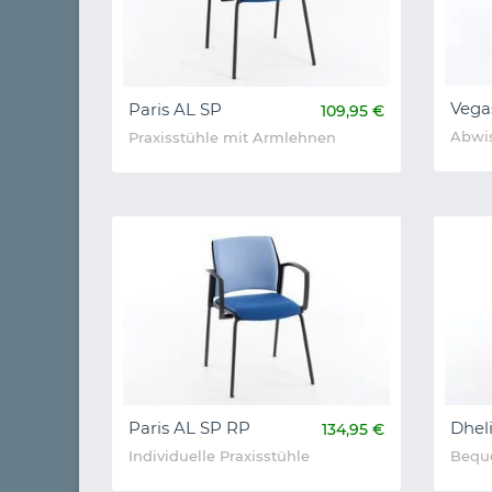
Vega
Paris AL SP
109,95 €
Abwi
Praxisstühle mit Armlehnen
Paris AL SP RP
Dhel
134,95 €
Individuelle Praxisstühle
Beque