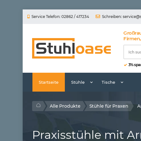
Service Telefon: 02862 / 417234
Schreiben:
service@
Großra
Firmen,
3% spar
Startseite
Stühle
Tische
Alle Produkte
Stühle für Praxen
A
Praxisstühle mit 