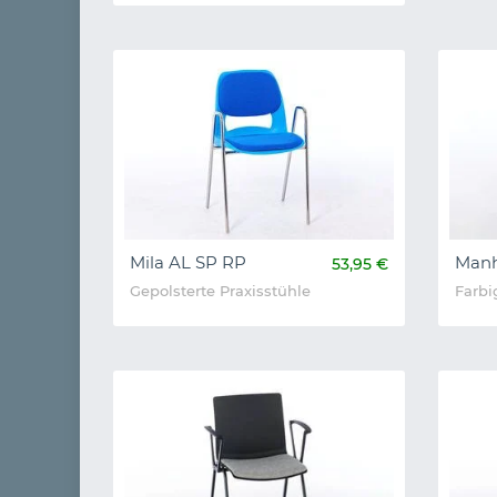
Mila AL SP RP
Manh
53,95 €
Gepolsterte Praxisstühle
Farbi