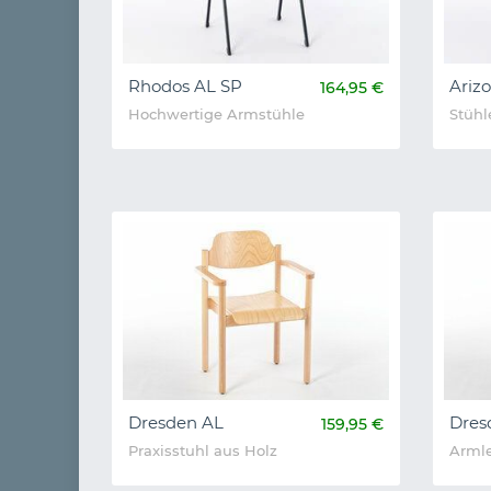
Rhodos AL SP
Ariz
164,95 €
Hochwertige Armstühle
Stühl
Dresden AL
Dres
159,95 €
Praxisstuhl aus Holz
Armle