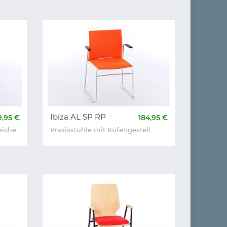
Ibiza AL SP RP
9,95 €
184,95 €
eiche
Praxisstühle mit Kufengestell