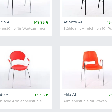
ncia AL
Atlanta AL
149,95 €
13
hnstühle für Wartezimmer
Stühle mit Armlehnen für P
nto AL
Mila AL
69,95 €
2
nische Armlehnenstühle
Armlehnstühle für Praxen