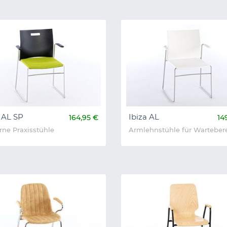
 AL SP
Ibiza AL
164,95 €
14
ne Praxisstühle
Armlehnstühle für Warteber