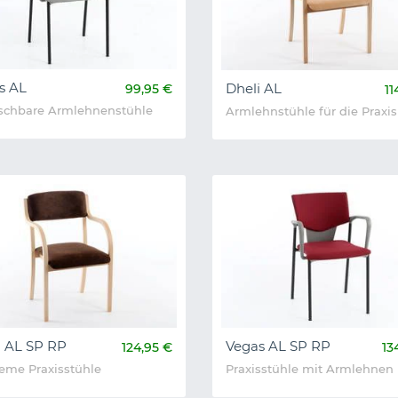
s AL
Dheli AL
99,95 €
11
schbare Armlehnenstühle
Armlehnstühle für die Praxis
i AL SP RP
Vegas AL SP RP
124,95 €
13
me Praxisstühle
Praxisstühle mit Armlehnen