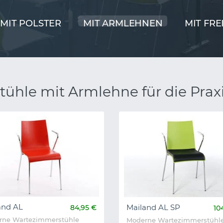
MIT POLSTER
MIT ARMLEHNEN
MIT FR
tühle mit Armlehne für die Prax
and AL
Mailand AL SP
84,95 €
10
rne Wartezimmerstühle
Moderne Wartezimmerstühl