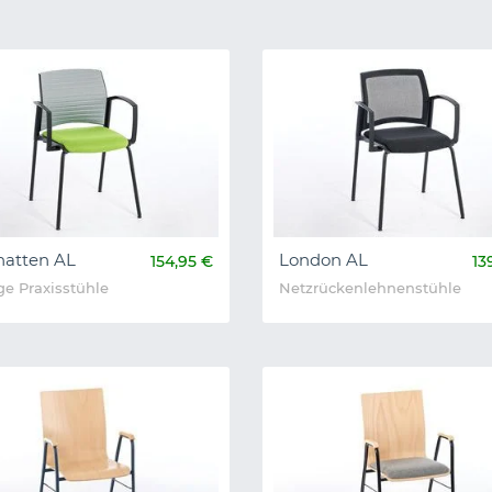
atten AL
London AL
154,95 €
13
ge Praxisstühle
Netzrückenlehnenstühle