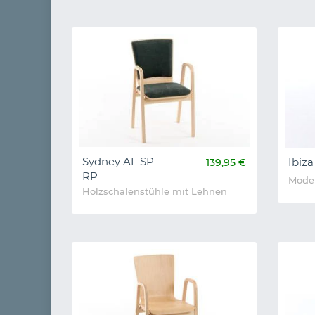
Sydney AL SP
Ibiza
139,95 €
RP
Moder
Holzschalenstühle mit Lehnen