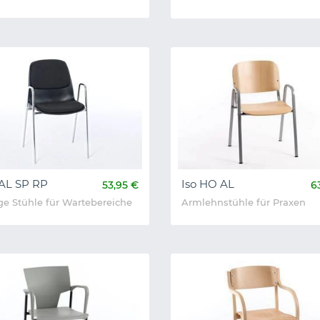
 AL SP RP
Iso HO AL
53,95 €
6
ge Stühle für Wartebereiche
Armlehnstühle für Praxen