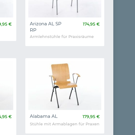
Arizona AL SP
9,95 €
174,95 €
RP
Armlehnstühle für Praxisräume
Alabama AL
4,95 €
179,95 €
Stühle mit Armablagen für Praxen