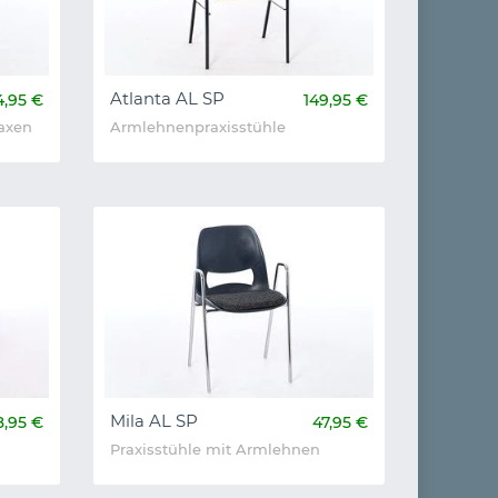
Atlanta AL SP
4,95 €
149,95 €
raxen
Armlehnenpraxisstühle
Mila AL SP
8,95 €
47,95 €
Praxisstühle mit Armlehnen