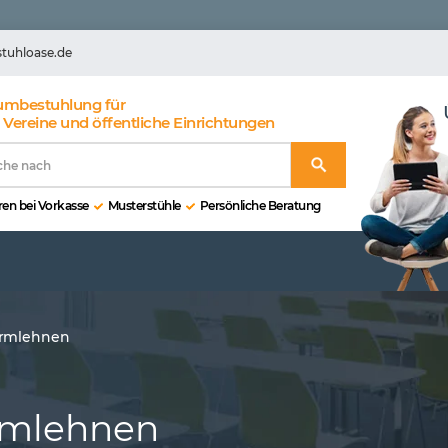
stuhloase.de
umbestuhlung für
 Vereine und öffentliche Einrichtungen
en bei Vorkasse
Musterstühle
Persönliche Beratung
rmlehnen
Armlehnen