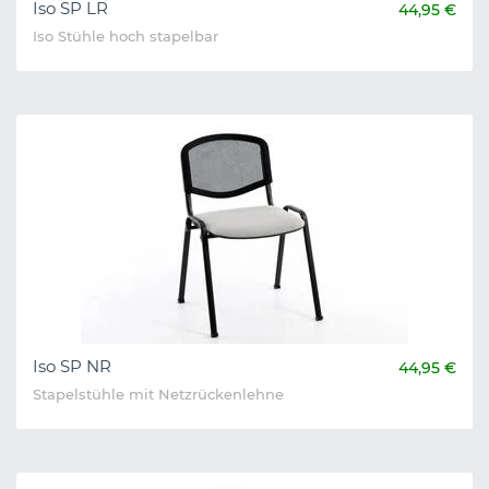
Iso SP LR
44,95 €
Iso Stühle hoch stapelbar
Iso SP NR
44,95 €
Stapelstühle mit Netzrückenlehne