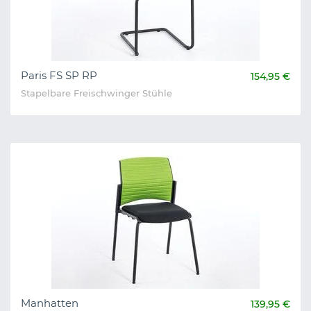
Paris FS SP RP
154,95 €
Stapelbare Freischwinger Stühle
Manhatten
139,95 €