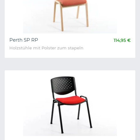
Perth SP RP
114,95 €
Holzstühle mit Polster zum stapeln