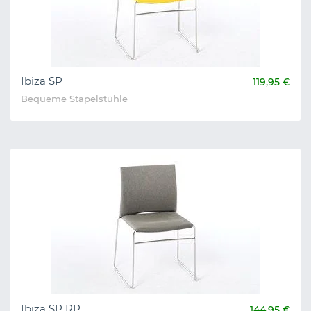
Ibiza SP
119,95 €
Bequeme Stapelstühle
Ibiza SP RP
144,95 €