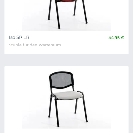
Iso SP LR
44,95 €
Stühle für den Warteraum