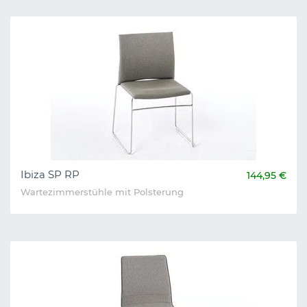
Ibiza SP RP
144,95 €
Wartezimmerstühle mit Polsterung