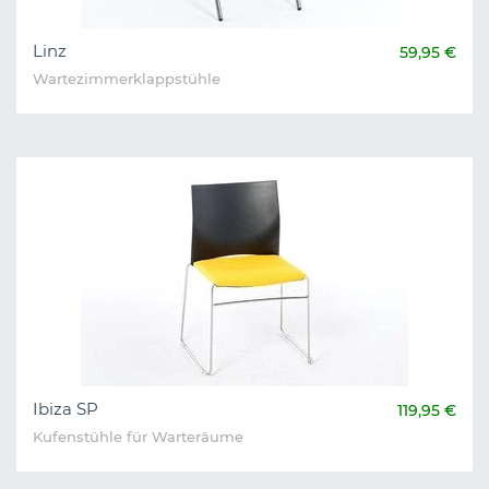
Linz
59,95 €
Wartezimmerklappstühle
Ibiza SP
119,95 €
Kufenstühle für Warteräume