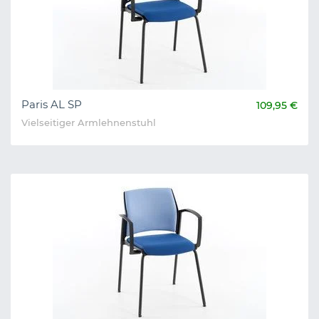
Paris AL SP
109,95 €
Vielseitiger Armlehnenstuhl