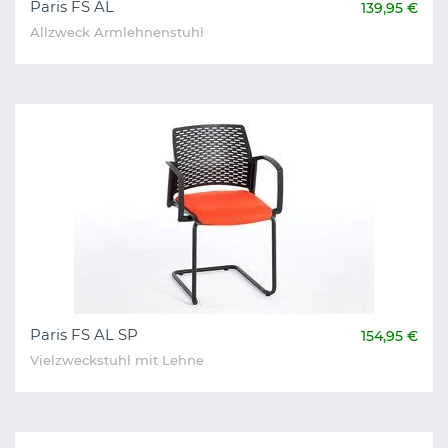
Paris FS AL
139,95 €
Allzweck Armlehnenstuhl
Paris FS AL SP
154,95 €
Vielzweckstuhl mit Lehne