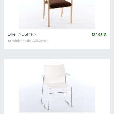
Dheli AL SP RP
124,95 €
Armlehnstuhl Allzweck