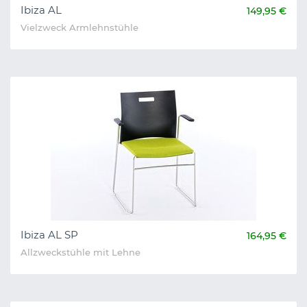
Ibiza AL
149,95 €
Vielzweck Armlehnstühle
Ibiza AL SP
164,95 €
Allzweckstühle mit Lehne