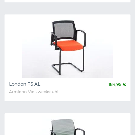
London FS AL
184,95 €
Armlehn Vielzweckstuhl