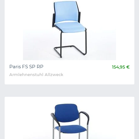
Paris FS SP RP
154,95 €
Armlehnenstuhl Allzweck