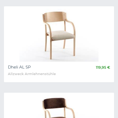
Dheli AL SP
119,95 €
Allzweck Armlehnenstühle