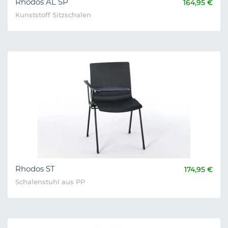
Rhodos AL SP
164,95 €
Kunststoff Sitzschalen
Rhodos ST
174,95 €
Schalenstuhl aus PP