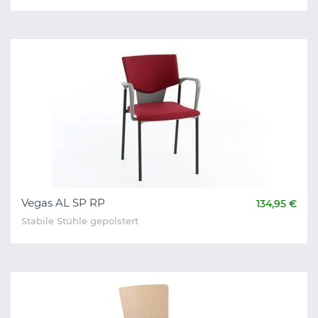
Vegas AL SP RP
134,95 €
Stabile Stühle gepolstert