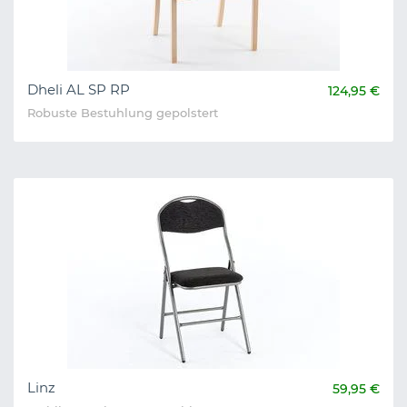
Dheli AL SP RP
124,95 €
Robuste Bestuhlung gepolstert
Linz
59,95 €