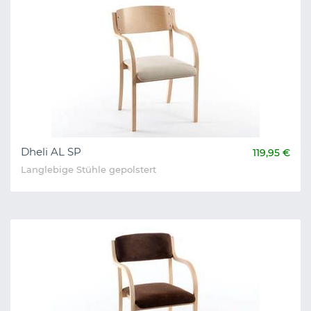
Dheli AL SP
119,95 €
Langlebige Stühle gepolstert