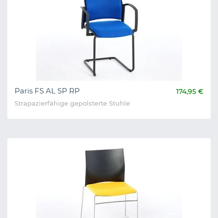
Paris FS AL SP RP
174,95 €
Strapazierfähige gepolsterte Stuhle