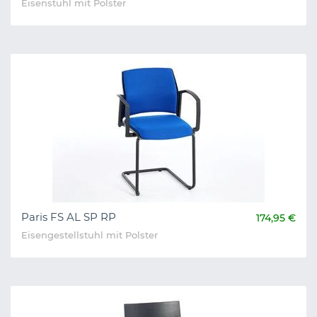
Eisenstuhl mit Polster
Paris FS AL SP RP
174,95 €
Eisengestellstuhl mit Polster