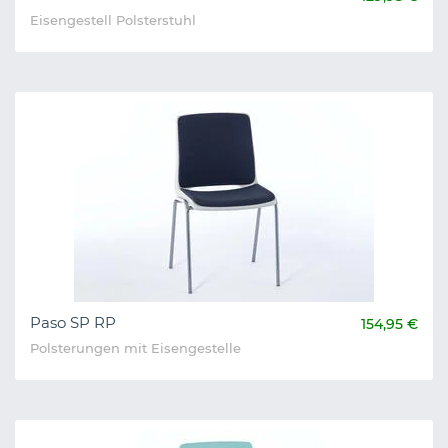
Eisengestell Polsterstuhl
Paso SP RP
154,95 €
Polsterungen mit Eisengestelle