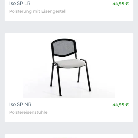
Iso SP LR
44,95 €
Polsterung mit Eisengestell
Iso SP NR
44,95 €
Polstereisenstühle