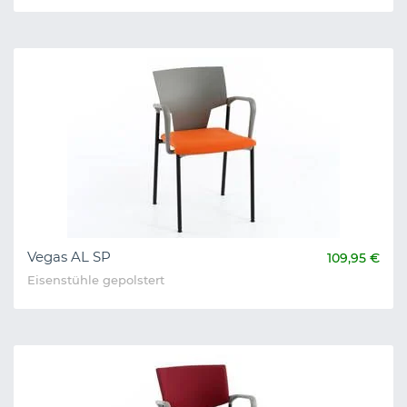
Vegas AL SP
109,95 €
Eisenstühle gepolstert