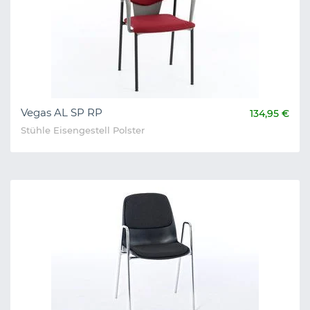
Vegas AL SP RP
134,95 €
Stühle Eisengestell Polster