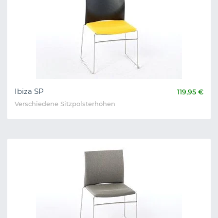
Ibiza SP
119,95 €
Verschiedene Sitzpolsterhöhen