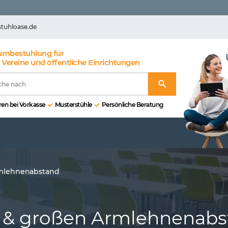
stuhloase.de
umbestuhlung für
 Vereine und öffentliche Einrichtungen
en bei Vorkasse
Musterstühle
Persönliche Beratung
rmlehnenabstand
m & großen Armlehnenab