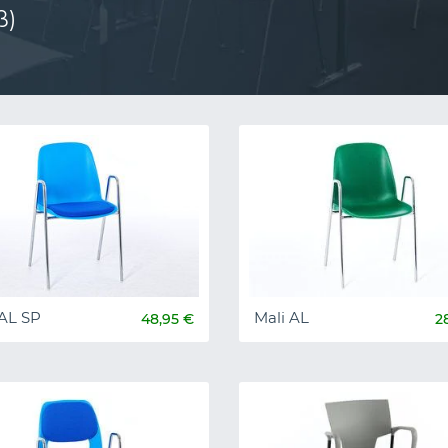
ß)
 AL SP
Mali AL
48,95 €
2