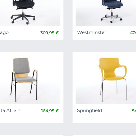
iago
Westminster
309,95 €
47
nta AL SP
Springfield
164,95 €
5