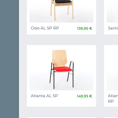
Oslo AL SP RP
Sant
139,95 €
Atlanta AL SP
Atla
149,95 €
RP