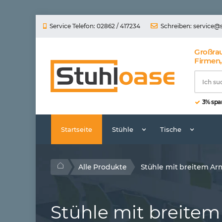
Service Telefon: 02862 / 417234
Schreiben:
service@
Großra
Firmen,
3% spar
Startseite
Stühle
Tische
Alle Produkte
Stühle mit breitem A
Stühle mit breite