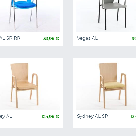
Vegas AL
 AL SP RP
9
53,95 €
ey AL
Sydney AL SP
124,95 €
13