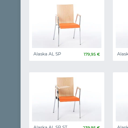
Alaska AL SP
Alas
179,95 €
Alaska AL SP ST
Alas
239,95 €