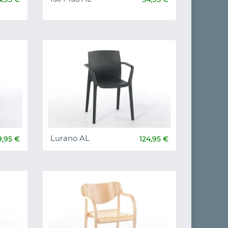
Lurano AL
9,95 €
124,95 €