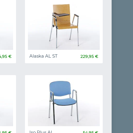
Alaska AL ST
4,95 €
229,95 €
Iso Plus AL
4,95 €
54,95 €