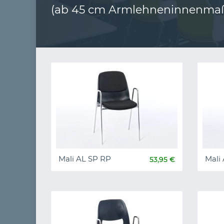
(ab 45 cm Armlehneninnenma
Mali AL SP RP
Mali
53,95 €