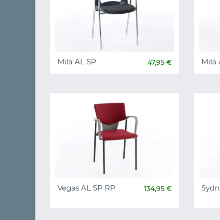
Mila AL SP
Mila
47,95 €
Vegas AL SP RP
Sydn
134,95 €