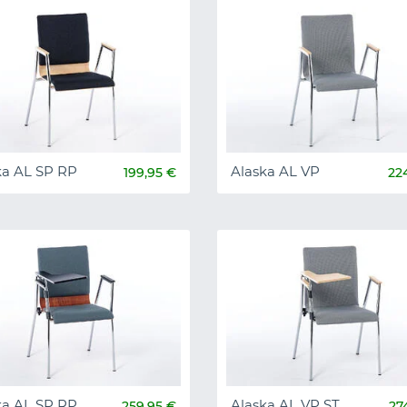
ka AL SP RP
Alaska AL VP
199,95 €
22
ka AL SP RP
Alaska AL VP ST
259,95 €
27