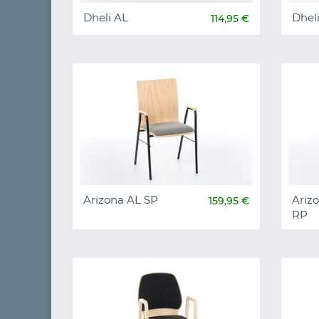
Dheli AL
Dhel
114,95 €
Arizona AL SP
Ariz
159,95 €
RP