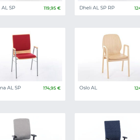
i AL SP
Dheli AL SP RP
119,95 €
12
ona AL SP
Oslo AL
174,95 €
12