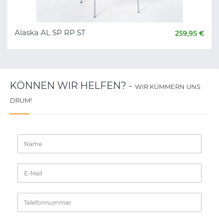
Alaska AL SP RP ST
259,95 €
KÖNNEN WIR HELFEN? -
WIR KÜMMERN UNS
DRUM!