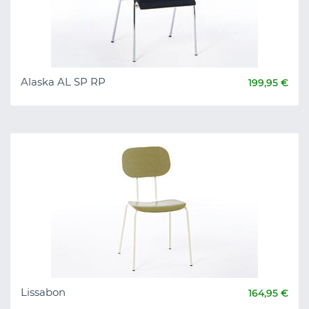
Alaska AL SP RP
199,95 €
Lissabon
164,95 €